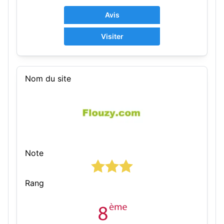
Avis
Visiter
Nom du site
Note
Rang