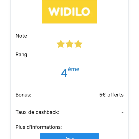
Note
Rang
Bonus:
5
€ offerts
Taux de cashback:
-
Plus d'informations:
Avis