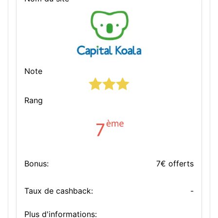
Note
Rang
Bonus:
7
€ offerts
Taux de cashback:
-
Plus d'informations: