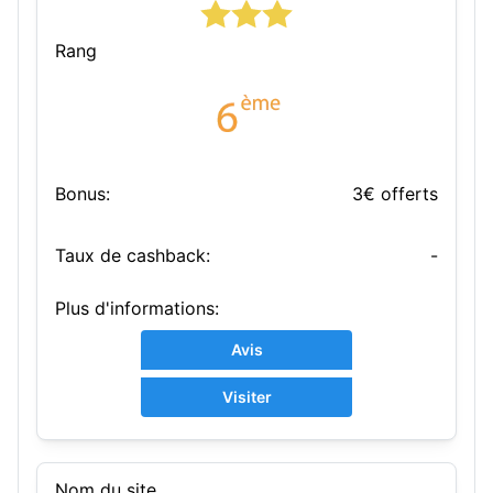
Rang
Bonus:
3
€ offerts
Taux de cashback:
-
Plus d'informations:
Avis
Visiter
Nom du site