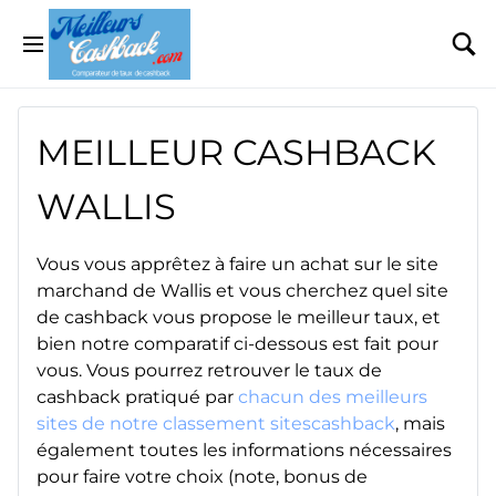
MEILLEUR CASHBACK
WALLIS
Vous vous apprêtez à faire un achat sur le site
marchand de
Wallis
et vous cherchez quel site
de cashback vous propose le meilleur taux, et
bien notre comparatif ci-dessous est fait pour
vous. Vous pourrez retrouver le taux de
cashback pratiqué par
chacun des meilleurs
sites de notre classement sitescashback
, mais
également toutes les informations nécessaires
pour faire votre choix (note, bonus de