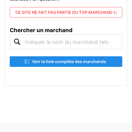
CE SITE NE FAIT PAS PARTIE DU TOP MARCHAND (voir la li
Chercher un marchand
Voir la liste complète des marchands
A
Z