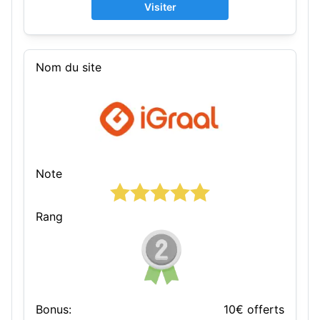
Visiter
Nom du site
Note
Rang
Bonus:
10
€ offerts