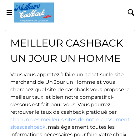
MEILLEUR CASHBACK
UN JOUR UN HOMME
Vous vous apprêtez à faire un achat sur le site
marchand de
Un Jour un Homme
et vous
cherchez quel site de cashback vous propose le
meilleur taux, et bien notre comparatif ci-
dessous est fait pour vous. Vous pourrez
retrouver le taux de cashback pratiqué par
chacun des meilleurs sites de notre classement
sitescashback
, mais également toutes les
informations nécessaires pour faire votre choix