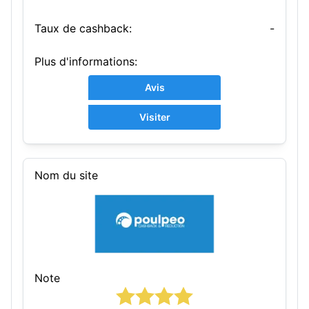
Taux de cashback:
-
Plus d'informations:
Avis
Visiter
Nom du site
Note