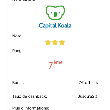
Note
Rang
Bonus:
7
€ offerts
Taux de cashback:
Jusqu'a2%
Plus d'informations: