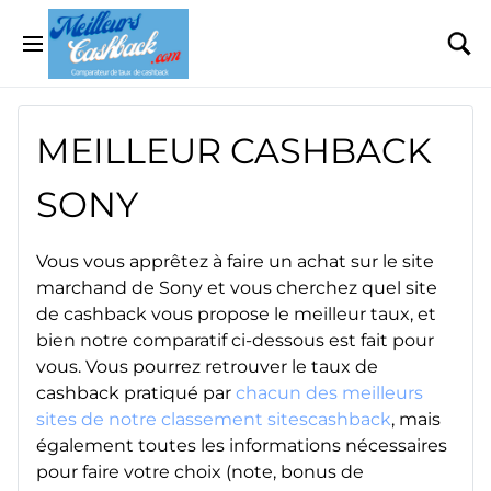
MEILLEUR CASHBACK
SONY
Vous vous apprêtez à faire un achat sur le site
marchand de
Sony
et vous cherchez quel site
de cashback vous propose le meilleur taux, et
bien notre comparatif ci-dessous est fait pour
vous. Vous pourrez retrouver le taux de
cashback pratiqué par
chacun des meilleurs
sites de notre classement sitescashback
, mais
également toutes les informations nécessaires
pour faire votre choix (note, bonus de