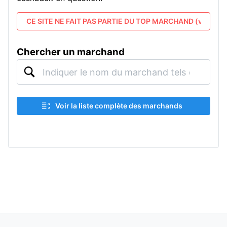
CE SITE NE FAIT PAS PARTIE DU TOP MARCHAND (voir la li
Chercher un marchand
Voir la liste complète des marchands
A
Z