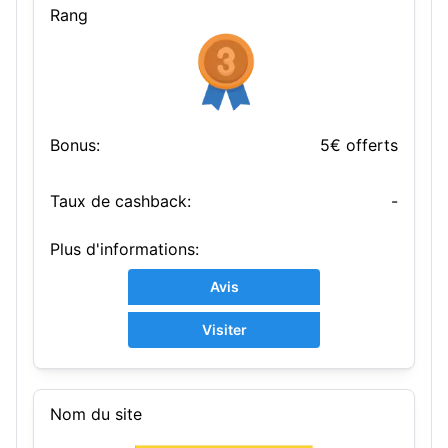
Rang
Bonus:
5
€ offerts
Taux de cashback:
-
Plus d'informations:
Avis
Visiter
Nom du site