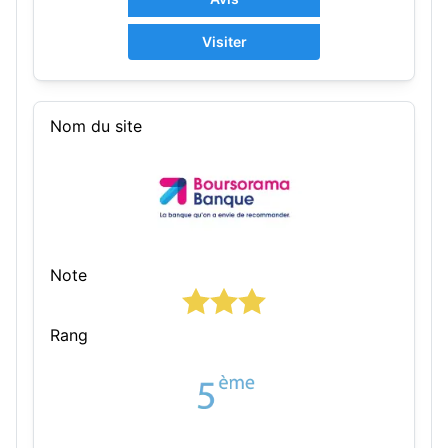
Visiter
Nom du site
Note
Rang