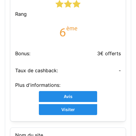
Rang
Bonus:
3
€ offerts
Taux de cashback:
-
Plus d'informations:
Avis
Visiter
Nom du site