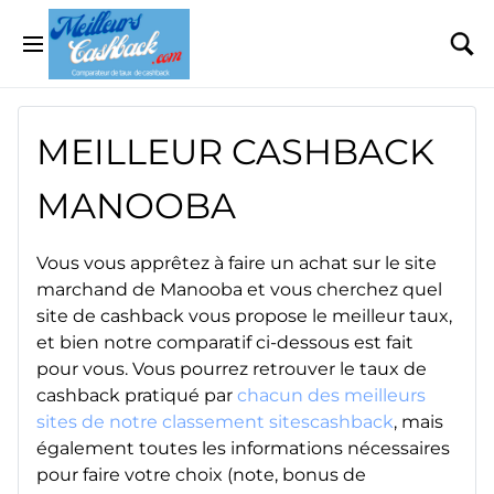
MEILLEUR CASHBACK
MANOOBA
Vous vous apprêtez à faire un achat sur le site
marchand de
Manooba
et vous cherchez quel
site de cashback vous propose le meilleur taux,
et bien notre comparatif ci-dessous est fait
pour vous. Vous pourrez retrouver le taux de
cashback pratiqué par
chacun des meilleurs
sites de notre classement sitescashback
, mais
également toutes les informations nécessaires
pour faire votre choix (note, bonus de