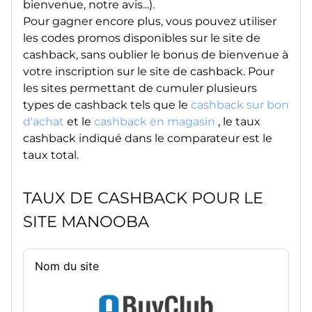
bienvenue, notre avis...).
Pour gagner encore plus, vous pouvez utiliser
les
codes promos
disponibles sur le site de
cashback, sans oublier le
bonus de bienvenue
à
votre inscription sur le site de cashback. Pour
les sites permettant de cumuler plusieurs
types de cashback tels que le
cashback sur bon
d'achat
et le
cashback en magasin
, le taux
cashback indiqué dans le comparateur est le
taux total.
TAUX DE CASHBACK POUR LE
SITE
MANOOBA
Nom du site