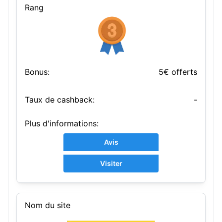
Rang
Bonus:
5
€ offerts
Taux de cashback:
-
Plus d'informations:
Avis
Visiter
Nom du site