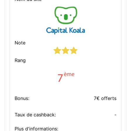
Note
Rang
Bonus:
7
€ offerts
Taux de cashback:
-
Plus d'informations: