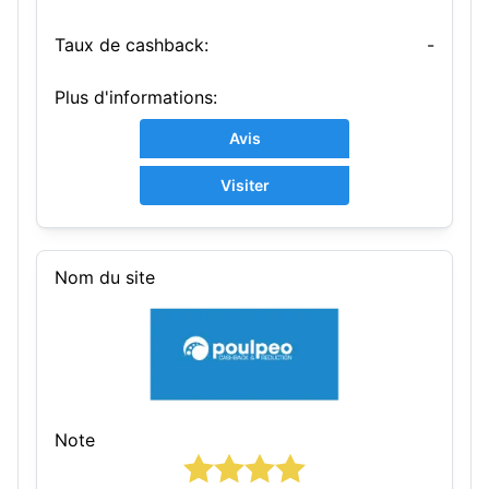
Taux de cashback:
-
Plus d'informations:
Avis
Visiter
Nom du site
Note