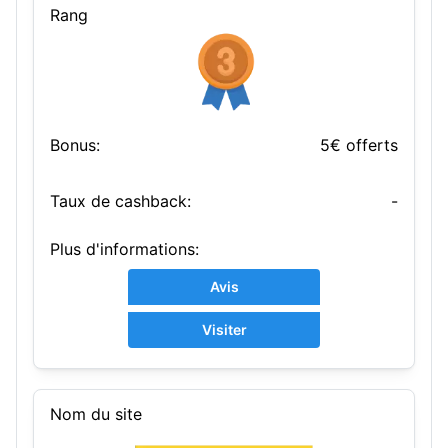
Rang
Bonus:
5
€ offerts
Taux de cashback:
-
Plus d'informations:
Avis
Visiter
Nom du site