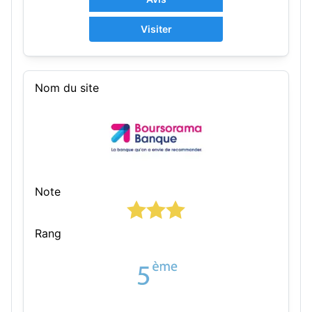
Visiter
Nom du site
Note
Rang