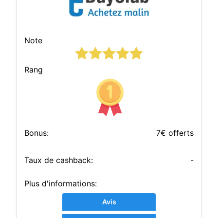
Note
Rang
Bonus:
7
€ offerts
Taux de cashback:
-
Plus d'informations:
Avis