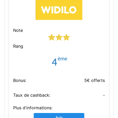
Note
Rang
Bonus:
5
€ offerts
Taux de cashback:
-
Plus d'informations:
Avis