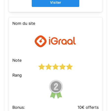
Visiter
Nom du site
Note
Rang
Bonus:
10
€ offerts