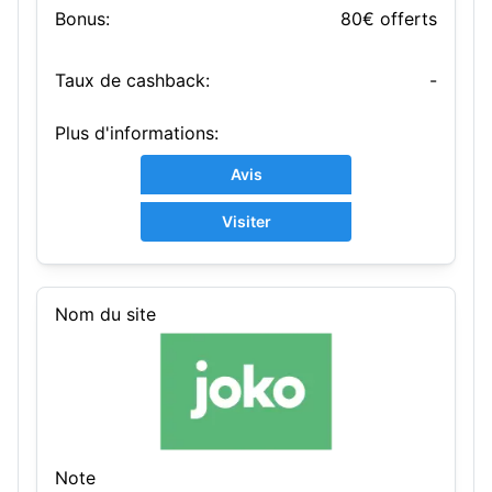
Bonus:
80
€ offerts
Taux de cashback:
-
Plus d'informations:
Avis
Visiter
Nom du site
Note