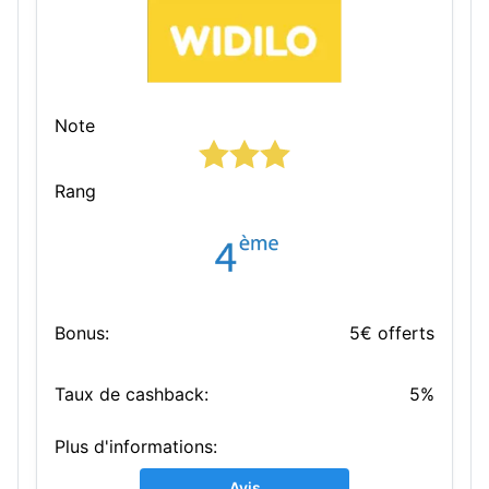
Note
Rang
Bonus:
5
€ offerts
Taux de cashback:
5%
Plus d'informations:
Avis