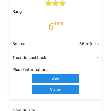
Rang
Bonus:
3
€ offerts
Taux de cashback:
-
Plus d'informations:
Avis
Visiter
Nom du site