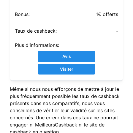
Bonus:
1
€ offerts
Taux de cashback:
-
Plus d'informations:
Avis
Visiter
Même si nous nous efforçons de mettre à jour le
plus fréquemment possible les taux de cashback
présents dans nos comparatifs, nous vous
conseillons de vérifier leur validité sur les sites
concernés. Une erreur dans ces taux ne pourrait
engager ni MeilleursCashback ni le site de
cashback en question.