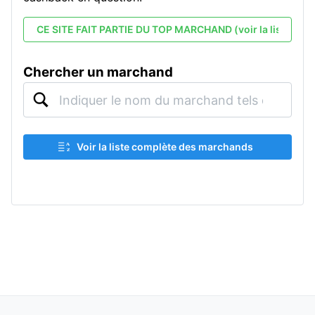
CE SITE FAIT PARTIE DU TOP MARCHAND (voir la liste)
Chercher un marchand
Voir la liste complète des marchands
A
Z