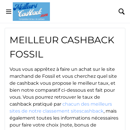
MEILLEUR CASHBACK
FOSSIL
Vous vous apprêtez à faire un achat sur le site
marchand de
Fossil
et vous cherchez quel site
de cashback vous propose le meilleur taux, et
bien notre comparatif ci-dessous est fait pour
vous. Vous pourrez retrouver le taux de
cashback pratiqué par
chacun des meilleurs
sites de notre classement sitescashback
, mais
également toutes les informations nécessaires
pour faire votre choix (note, bonus de