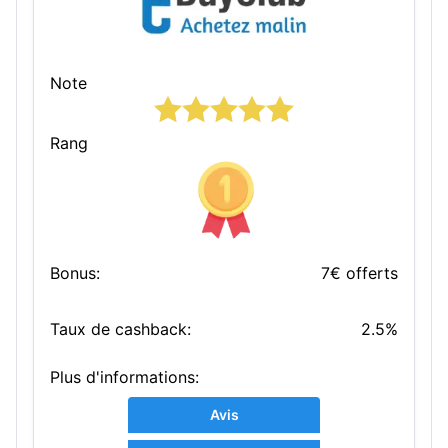
Note
Rang
Bonus:
7
€ offerts
Taux de cashback:
2.5%
Plus d'informations:
Avis