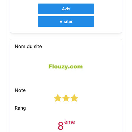
Avis
Visiter
Nom du site
Note
Rang