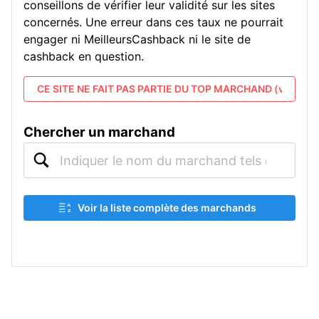
conseillons de vérifier leur validité sur les sites
concernés. Une erreur dans ces taux ne pourrait
engager ni MeilleursCashback ni le site de
cashback en question.
CE SITE NE FAIT PAS PARTIE DU TOP MARCHAND (voir la li
Chercher un marchand
Voir la liste complète des marchands
A
Z