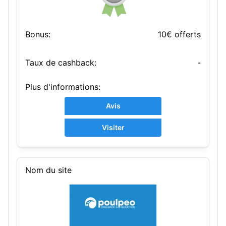
Bonus:
10
€ offerts
Taux de cashback:
-
Plus d'informations:
Avis
Visiter
Nom du site