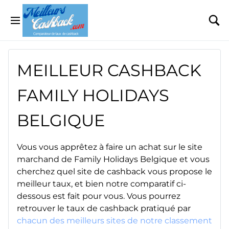
MEILLEUR CASHBACK
FAMILY HOLIDAYS
BELGIQUE
Vous vous apprêtez à faire un achat sur le site
marchand de
Family Holidays Belgique
et vous
cherchez quel site de cashback vous propose le
meilleur taux, et bien notre comparatif ci-
dessous est fait pour vous. Vous pourrez
retrouver le taux de cashback pratiqué par
chacun des meilleurs sites de notre classement