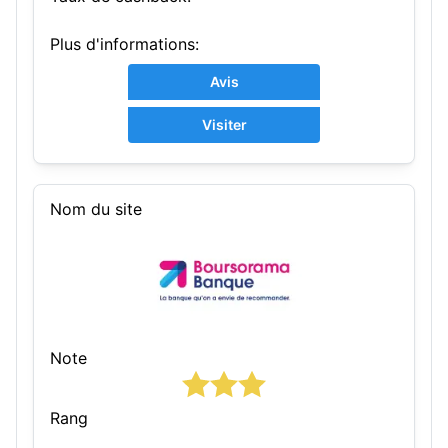
Plus d'informations:
Avis
Visiter
Nom du site
Note
Rang