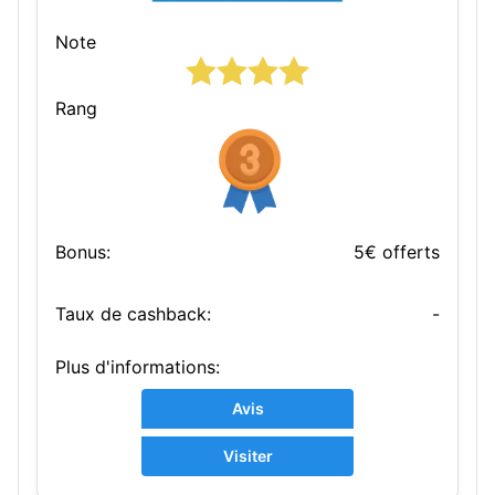
Note
Rang
Bonus:
5
€ offerts
Taux de cashback:
-
Plus d'informations:
Avis
Visiter