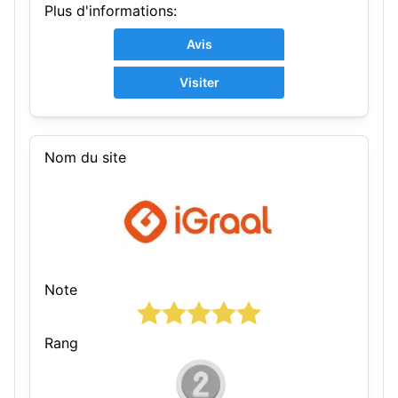
Plus d'informations:
Avis
Visiter
Nom du site
Note
Rang