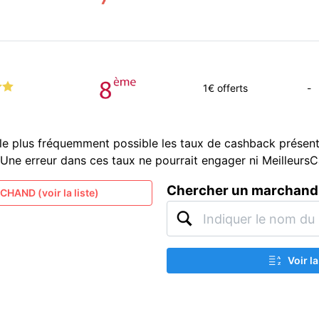
1
€ offerts
-
le plus fréquemment possible les taux de cashback présent
és. Une erreur dans ces taux ne pourrait engager ni Meilleur
Chercher un marchand
HAND (voir la liste)
Voir l
A
Z