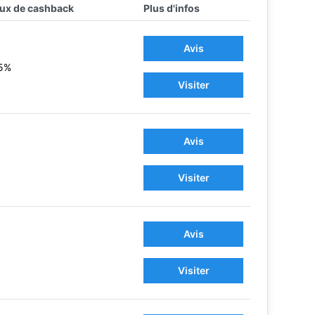
ux de cashback
Plus d'infos
Avis
5%
Visiter
Avis
Visiter
Avis
Visiter