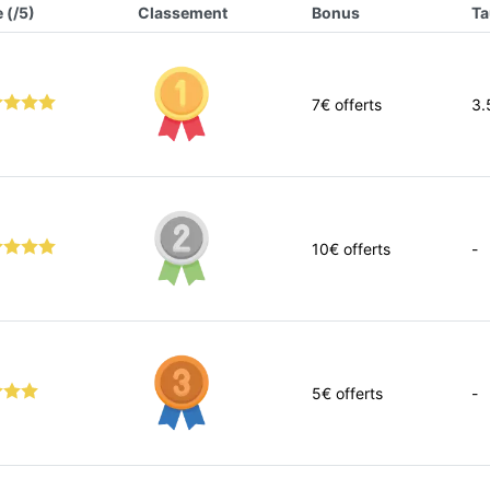
 (/5)
Classement
Bonus
Ta
7
€ offerts
3.
10
€ offerts
-
5
€ offerts
-