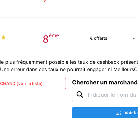
1
€ offerts
-
le plus fréquemment possible les taux de cashback présent
és. Une erreur dans ces taux ne pourrait engager ni Meilleur
Chercher un marchand
HAND (voir la liste)
Voir l
A
Z