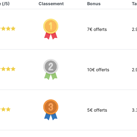
 (/5)
Classement
Bonus
Ta
7
€ offerts
2.
10
€ offerts
2.
5
€ offerts
3.