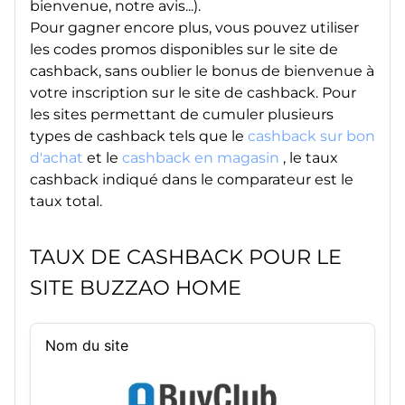
bienvenue, notre avis...).
Pour gagner encore plus, vous pouvez utiliser
les
codes promos
disponibles sur le site de
cashback, sans oublier le
bonus de bienvenue
à
votre inscription sur le site de cashback. Pour
les sites permettant de cumuler plusieurs
types de cashback tels que le
cashback sur bon
d'achat
et le
cashback en magasin
, le taux
cashback indiqué dans le comparateur est le
taux total.
TAUX DE CASHBACK POUR LE
SITE
BUZZAO HOME
Nom du site