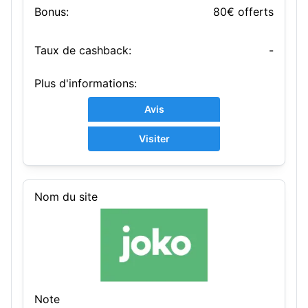
Bonus:
80
€ offerts
Taux de cashback:
-
Plus d'informations:
Avis
Visiter
Nom du site
Note