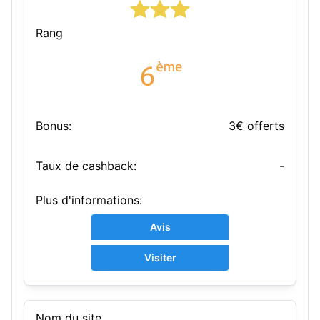
Rang
Bonus:
3
€ offerts
Taux de cashback:
-
Plus d'informations:
Avis
Visiter
Nom du site