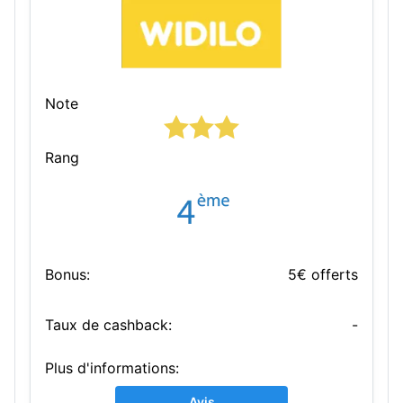
Note
Rang
Bonus:
5
€ offerts
Taux de cashback:
-
Plus d'informations:
Avis