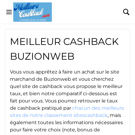
MEILLEUR CASHBACK
BUZIONWEB
Vous vous apprêtez à faire un achat sur le site
marchand de
Buzionweb
et vous cherchez
quel site de cashback vous propose le meilleur
taux, et bien notre comparatif ci-dessous est
fait pour vous. Vous pourrez retrouver le taux
de cashback pratiqué par
chacun des meilleurs
sites de notre classement sitescashback
, mais
également toutes les informations nécessaires
pour faire votre choix (note, bonus de