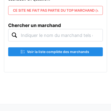
CE SITE NE FAIT PAS PARTIE DU TOP MARCHAND (voir la li
Chercher un marchand
Voir la liste complète des marchands
A
Z