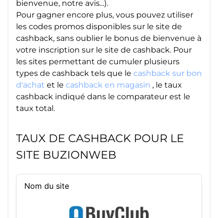
bienvenue, notre avis...).
Pour gagner encore plus, vous pouvez utiliser
les
codes promos
disponibles sur le site de
cashback, sans oublier le
bonus de bienvenue
à
votre inscription sur le site de cashback. Pour
les sites permettant de cumuler plusieurs
types de cashback tels que le
cashback sur bon
d'achat
et le
cashback en magasin
, le taux
cashback indiqué dans le comparateur est le
taux total.
TAUX DE CASHBACK POUR LE
SITE
BUZIONWEB
Nom du site