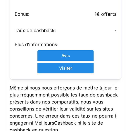
Bonus:
1
€ offerts
Taux de cashback:
-
Plus d'informations:
Avis
Visiter
Même si nous nous efforçons de mettre à jour le
plus fréquemment possible les taux de cashback
présents dans nos comparatifs, nous vous
conseillons de vérifier leur validité sur les sites
concernés. Une erreur dans ces taux ne pourrait
engager ni MeilleursCashback ni le site de
cashback en question.