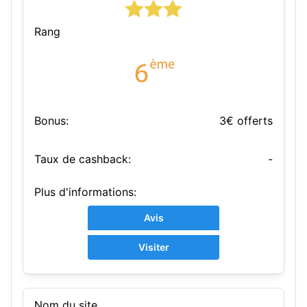
Rang
Bonus:
3
€ offerts
Taux de cashback:
-
Plus d'informations:
Avis
Visiter
Nom du site