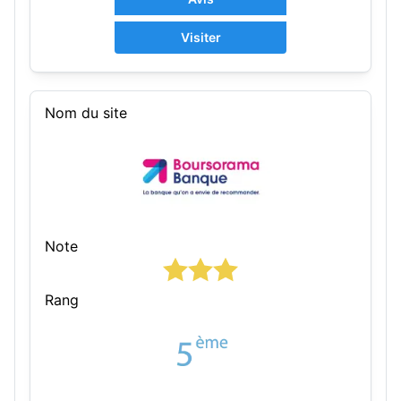
Visiter
Nom du site
Note
Rang