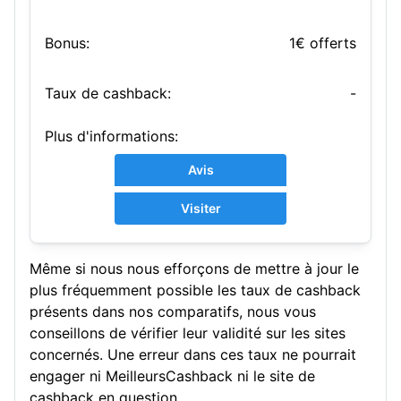
Bonus:
1
€ offerts
Taux de cashback:
-
Plus d'informations:
Avis
Visiter
Même si nous nous efforçons de mettre à jour le
plus fréquemment possible les taux de cashback
présents dans nos comparatifs, nous vous
conseillons de vérifier leur validité sur les sites
concernés. Une erreur dans ces taux ne pourrait
engager ni MeilleursCashback ni le site de
cashback en question.