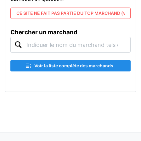
CE SITE NE FAIT PAS PARTIE DU TOP MARCHAND (voir la li
Chercher un marchand
Voir la liste complète des marchands
A
Z