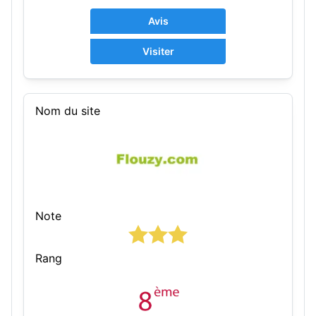
Avis
Visiter
Nom du site
Note
Rang