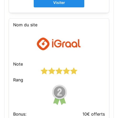
Visiter
Nom du site
Note
Rang
Bonus:
10
€ offerts