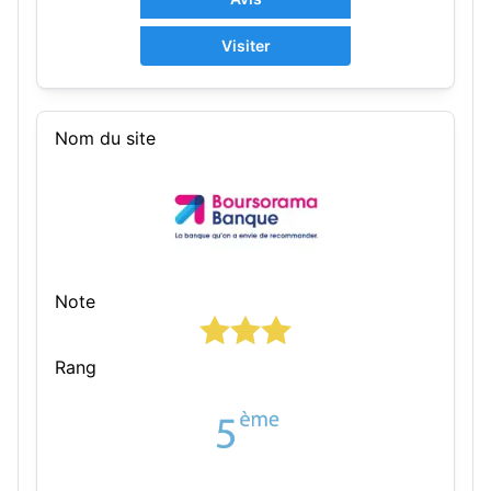
Visiter
Nom du site
Note
Rang