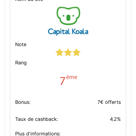
Note
Rang
Bonus:
7
€ offerts
Taux de cashback:
4.2%
Plus d'informations: