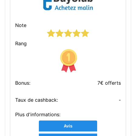
Note
Rang
Bonus:
7
€ offerts
Taux de cashback:
-
Plus d'informations:
Avis