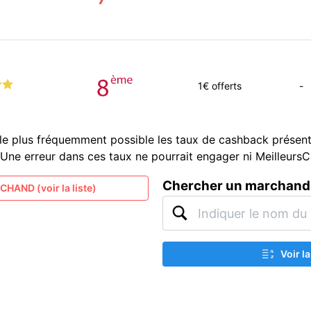
1
€ offerts
-
le plus fréquemment possible les taux de cashback présent
és. Une erreur dans ces taux ne pourrait engager ni Meilleur
Chercher un marchand
HAND (voir la liste)
Voir l
A
Z