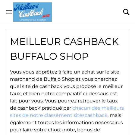
MEILLEUR CASHBACK
BUFFALO SHOP
Vous vous apprêtez à faire un achat sur le site
marchand de
Buffalo Shop
et vous cherchez
quel site de cashback vous propose le meilleur
taux, et bien notre comparatif ci-dessous est
fait pour vous. Vous pourrez retrouver le taux
de cashback pratiqué par
chacun des meilleurs
sites de notre classement sitescashback
, mais
également toutes les informations nécessaires
pour faire votre choix (note, bonus de