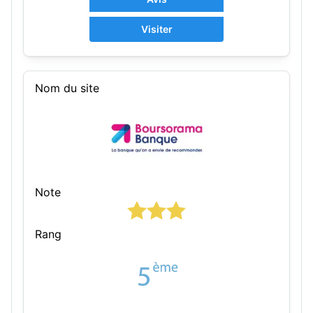
Visiter
Nom du site
Note
Rang