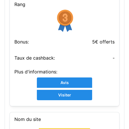
Rang
Bonus:
5
€ offerts
Taux de cashback:
-
Plus d'informations:
Avis
Visiter
Nom du site