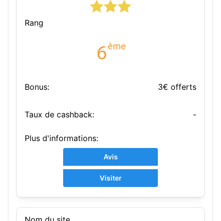
Rang
Bonus:
3
€ offerts
Taux de cashback:
-
Plus d'informations:
Avis
Visiter
Nom du site