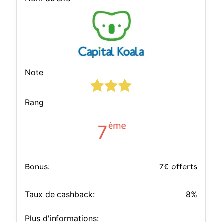
Note
Rang
Bonus:
7
€ offerts
Taux de cashback:
8%
Plus d'informations: