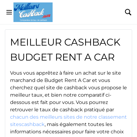
MEILLEUR CASHBACK
BUDGET RENT A CAR
Vous vous apprêtez à faire un achat sur le site
marchand de
Budget Rent A Car
et vous
cherchez quel site de cashback vous propose le
meilleur taux, et bien notre comparatif ci-
dessous est fait pour vous. Vous pourrez
retrouver le taux de cashback pratiqué par
chacun des meilleurs sites de notre classement
sitescashback
, mais également toutes les
informations nécessaires pour faire votre choix