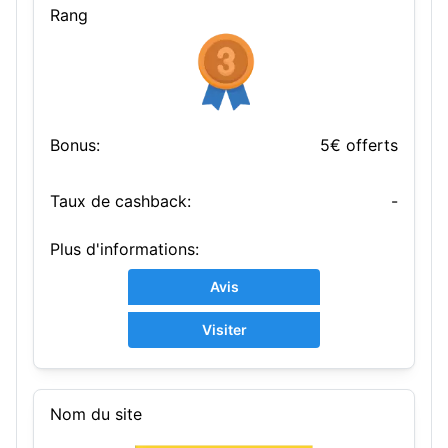
Rang
Bonus:
5
€ offerts
Taux de cashback:
-
Plus d'informations:
Avis
Visiter
Nom du site