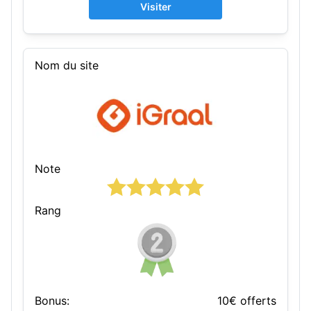
Visiter
Nom du site
Note
Rang
Bonus:
10
€ offerts