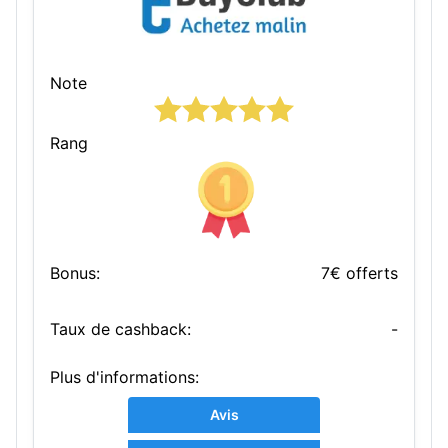
Note
Rang
Bonus:
7
€ offerts
Taux de cashback:
-
Plus d'informations:
Avis