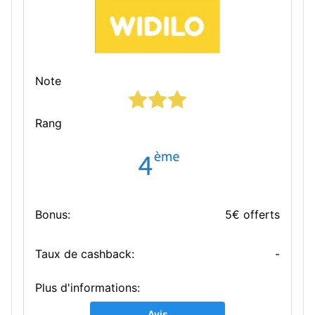
Note
Rang
Bonus:
5
€ offerts
Taux de cashback:
-
Plus d'informations:
Avis