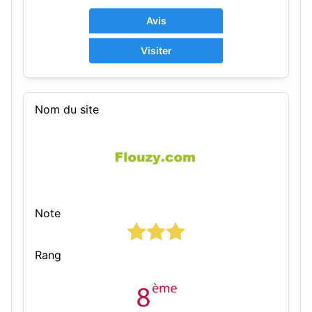
Avis
Visiter
Nom du site
Note
Rang