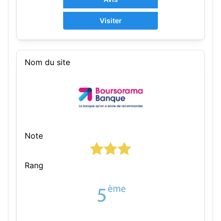
Visiter
Nom du site
Note
Rang