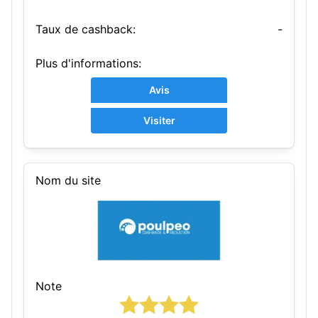
Taux de cashback:
-
Plus d'informations:
Avis
Visiter
Nom du site
Note