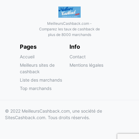
MeilleursCashback.com -
Comparez les taux de cashback de
plus de 8000 marchands
Pages
Info
Accueil
Contact
Meilleurs sites de
Mentions légales
cashback
Liste des marchands
Top marchands
© 2022 MeilleursCashback.com, une société de
SitesCashback.com. Tous droits réservés.