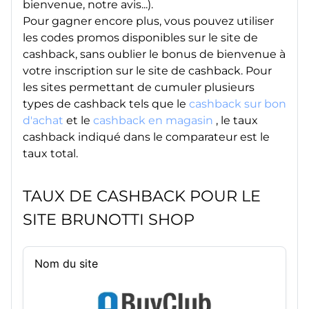
bienvenue, notre avis...).
Pour gagner encore plus, vous pouvez utiliser
les
codes promos
disponibles sur le site de
cashback, sans oublier le
bonus de bienvenue
à
votre inscription sur le site de cashback. Pour
les sites permettant de cumuler plusieurs
types de cashback tels que le
cashback sur bon
d'achat
et le
cashback en magasin
, le taux
cashback indiqué dans le comparateur est le
taux total.
TAUX DE CASHBACK POUR LE
SITE
BRUNOTTI SHOP
Nom du site