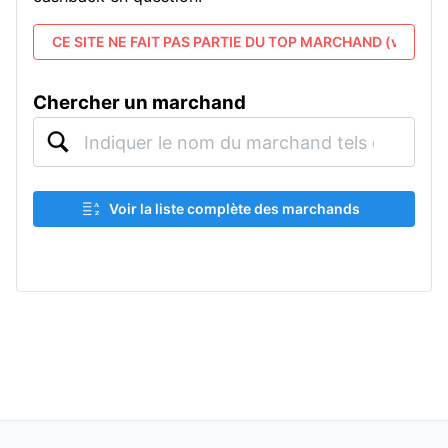
CE SITE NE FAIT PAS PARTIE DU TOP MARCHAND (voir la li
Chercher un marchand
Voir la liste complète des marchands
A
Z