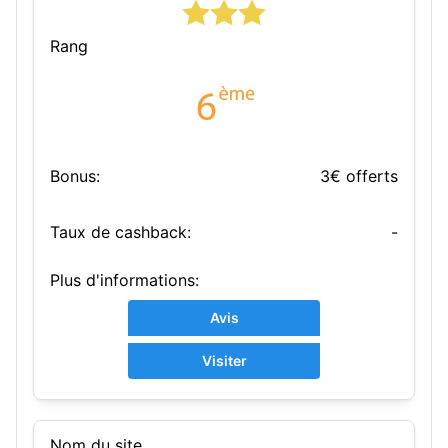
Rang
Bonus:
3
€ offerts
Taux de cashback:
-
Plus d'informations:
Avis
Visiter
Nom du site