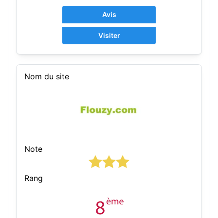
Avis
Visiter
Nom du site
Note
Rang