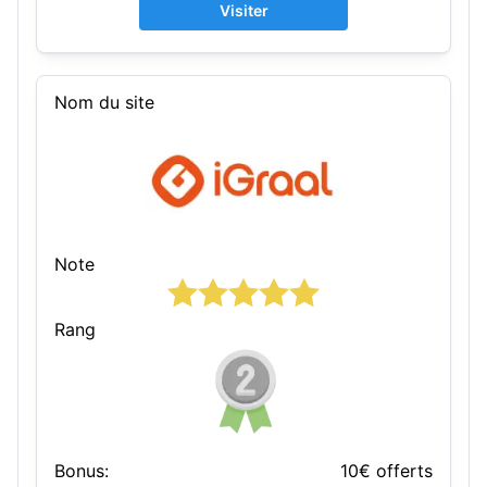
Visiter
Nom du site
Note
Rang
Bonus:
10
€ offerts