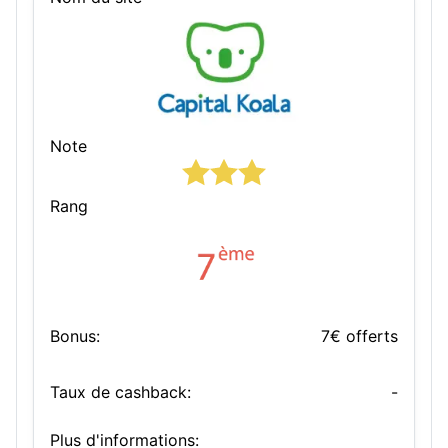
Note
Rang
Bonus:
7
€ offerts
Taux de cashback:
-
Plus d'informations: