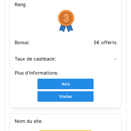
Rang
Bonus:
5
€ offerts
Taux de cashback:
-
Plus d'informations:
Avis
Visiter
Nom du site