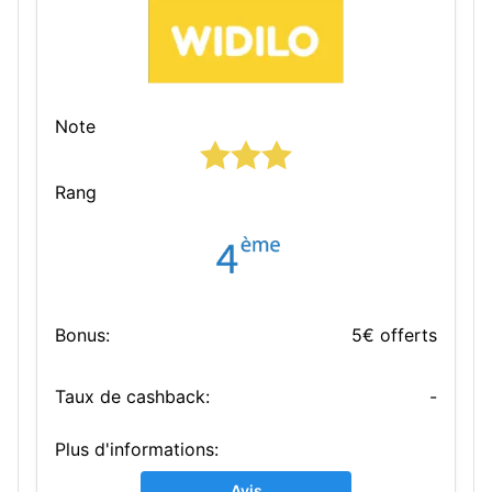
Note
Rang
Bonus:
5
€ offerts
Taux de cashback:
-
Plus d'informations:
Avis