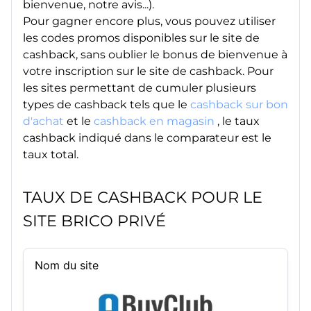
bienvenue, notre avis...).
Pour gagner encore plus, vous pouvez utiliser
les
codes promos
disponibles sur le site de
cashback, sans oublier le
bonus de bienvenue
à
votre inscription sur le site de cashback. Pour
les sites permettant de cumuler plusieurs
types de cashback tels que le
cashback sur bon
d'achat
et le
cashback en magasin
, le taux
cashback indiqué dans le comparateur est le
taux total.
TAUX DE CASHBACK POUR LE
SITE
BRICO PRIVÉ
Nom du site