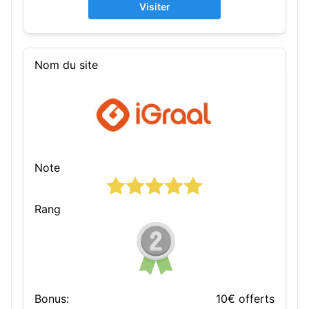
Visiter
Nom du site
Note
Rang
Bonus:
10
€ offerts