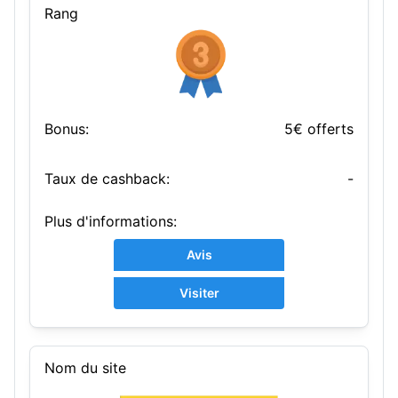
Rang
Bonus:
5
€ offerts
Taux de cashback:
-
Plus d'informations:
Avis
Visiter
Nom du site