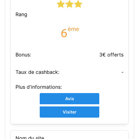
Rang
Bonus:
3
€ offerts
Taux de cashback:
-
Plus d'informations:
Avis
Visiter
Nom du site