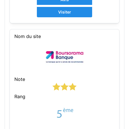
Visiter
Nom du site
Note
Rang