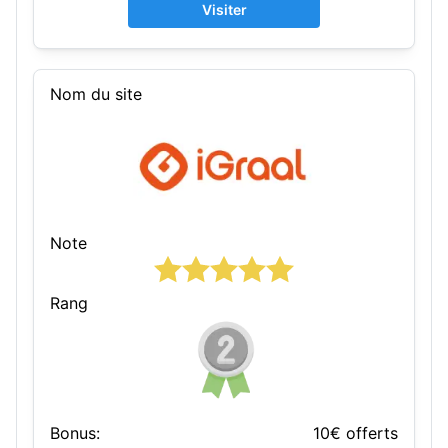
Visiter
Nom du site
Note
Rang
Bonus:
10
€ offerts