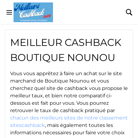
MEILLEUR CASHBACK
BOUTIQUE NOUNOU
Vous vous apprêtez à faire un achat sur le site
marchand de
Boutique Nounou
et vous
cherchez quel site de cashback vous propose le
meilleur taux, et bien notre comparatif ci-
dessous est fait pour vous. Vous pourrez
retrouver le taux de cashback pratiqué par
chacun des meilleurs sites de notre classement
sitescashback
, mais également toutes les
informations nécessaires pour faire votre choix