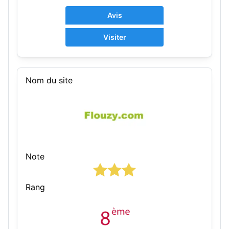
Avis
Visiter
Nom du site
Note
Rang