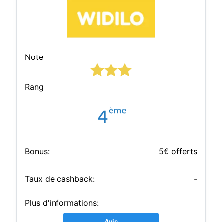
Note
Rang
Bonus:
5
€ offerts
Taux de cashback:
-
Plus d'informations:
Avis