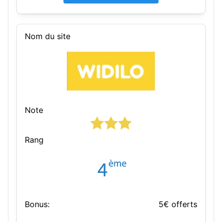
Nom du site
Note
Rang
Bonus:
5
€ offerts