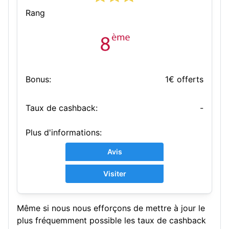
Rang
Bonus:
1
€ offerts
Taux de cashback:
-
Plus d'informations:
Avis
Visiter
Même si nous nous efforçons de mettre à jour le
plus fréquemment possible les taux de cashback