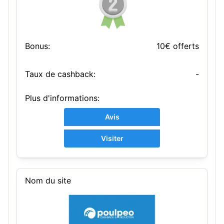
Bonus:
10
€ offerts
Taux de cashback:
-
Plus d'informations:
Avis
Visiter
Nom du site