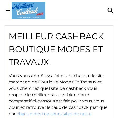
MEILLEUR CASHBACK
BOUTIQUE MODES ET
TRAVAUX
Vous vous apprêtez à faire un achat sur le site
marchand de
Boutique Modes Et Travaux
et
vous cherchez quel site de cashback vous
propose le meilleur taux, et bien notre
comparatif ci-dessous est fait pour vous. Vous
pourrez retrouver le taux de cashback pratiqué
par
chacun des meilleurs sites de notre