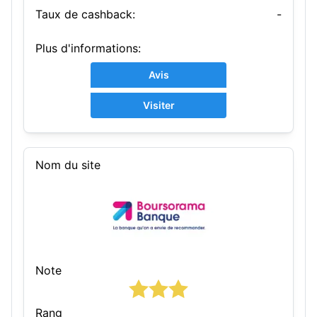
Taux de cashback:
-
Plus d'informations:
Avis
Visiter
Nom du site
Note
Rang