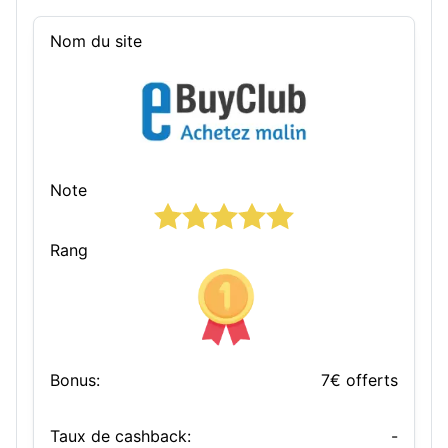
Nom du site
Note
Rang
Bonus:
7
€ offerts
Taux de cashback:
-