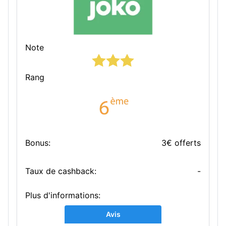
Note
Rang
Bonus:
3
€ offerts
Taux de cashback:
-
Plus d'informations:
Avis