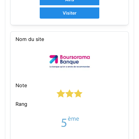
Visiter
Nom du site
Note
Rang