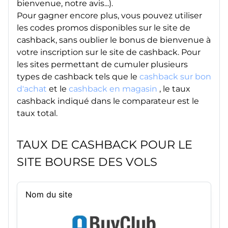
bienvenue, notre avis...).
Pour gagner encore plus, vous pouvez utiliser
les
codes promos
disponibles sur le site de
cashback, sans oublier le
bonus de bienvenue
à
votre inscription sur le site de cashback. Pour
les sites permettant de cumuler plusieurs
types de cashback tels que le
cashback sur bon
d'achat
et le
cashback en magasin
, le taux
cashback indiqué dans le comparateur est le
taux total.
TAUX DE CASHBACK POUR LE
SITE
BOURSE DES VOLS
Nom du site