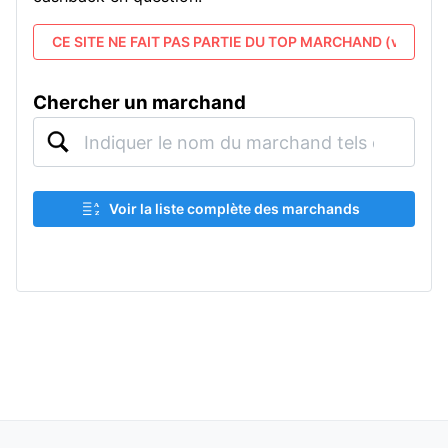
CE SITE NE FAIT PAS PARTIE DU TOP MARCHAND (voir la li
Chercher un marchand
Voir la liste complète des marchands
A
Z