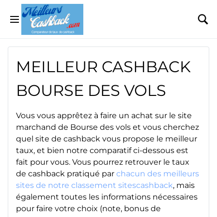
MEILLEUR CASHBACK
BOURSE DES VOLS
Vous vous apprêtez à faire un achat sur le site
marchand de
Bourse des vols
et vous cherchez
quel site de cashback vous propose le meilleur
taux, et bien notre comparatif ci-dessous est
fait pour vous. Vous pourrez retrouver le taux
de cashback pratiqué par
chacun des meilleurs
sites de notre classement sitescashback
, mais
également toutes les informations nécessaires
pour faire votre choix (note, bonus de