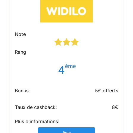
Note
Rang
Bonus:
5
€ offerts
Taux de cashback:
8€
Plus d'informations:
Avis