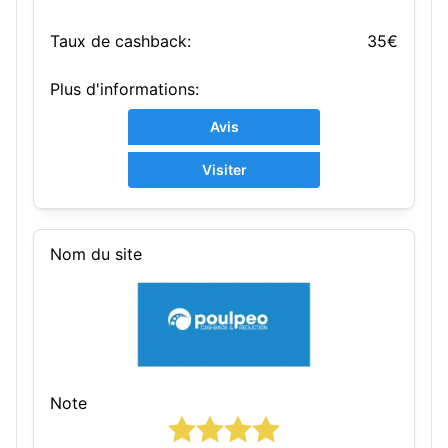
Taux de cashback:
35€
Plus d'informations:
Avis
Visiter
Nom du site
Note