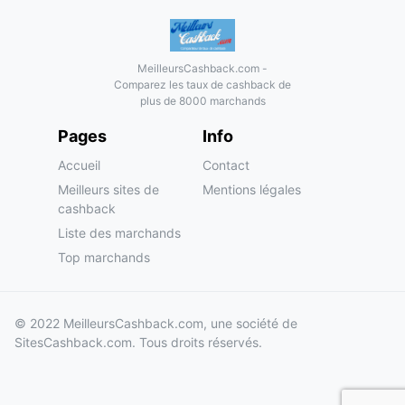
MeilleursCashback.com -
Comparez les taux de cashback de
plus de 8000 marchands
Pages
Info
Accueil
Contact
Meilleurs sites de
Mentions légales
cashback
Liste des marchands
Top marchands
© 2022 MeilleursCashback.com, une société de
SitesCashback.com. Tous droits réservés.