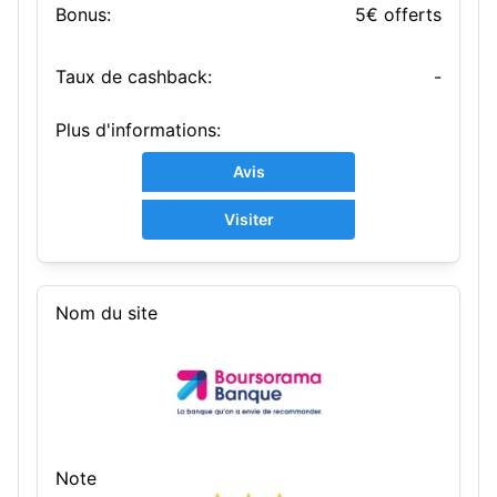
Bonus:
5
€ offerts
Taux de cashback:
-
Plus d'informations:
Avis
Visiter
Nom du site
Note