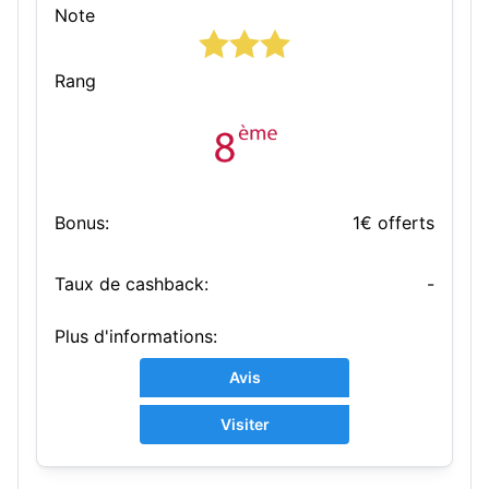
Note
Rang
Bonus:
1
€ offerts
Taux de cashback:
-
Plus d'informations:
Avis
Visiter