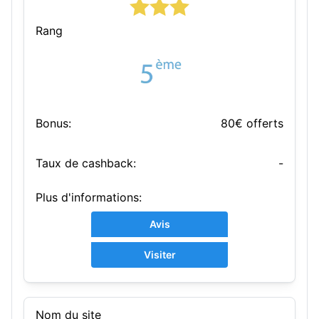
Rang
Bonus:
80
€ offerts
Taux de cashback:
-
Plus d'informations:
Avis
Visiter
Nom du site