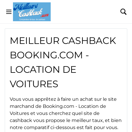
MEILLEUR CASHBACK
BOOKING.COM -
LOCATION DE
VOITURES
Vous vous apprêtez à faire un achat sur le site
marchand de
Booking.com - Location de
Voitures
et vous cherchez quel site de
cashback vous propose le meilleur taux, et bien
notre comparatif ci-dessous est fait pour vous.