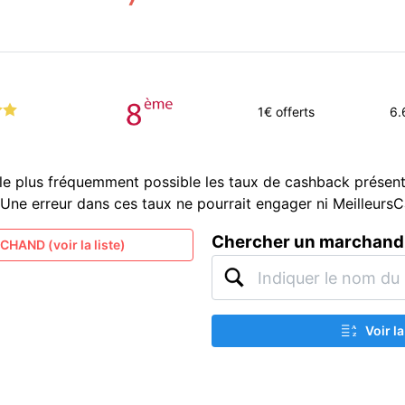
1
€ offerts
6.
le plus fréquemment possible les taux de cashback présent
és. Une erreur dans ces taux ne pourrait engager ni Meilleur
Chercher un marchand
HAND (voir la liste)
Voir l
A
Z