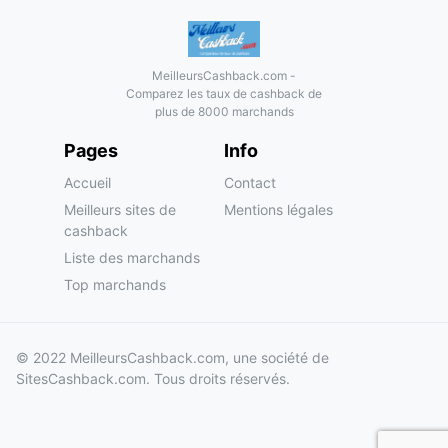
MeilleursCashback.com -
Comparez les taux de cashback de
plus de 8000 marchands
Pages
Info
Accueil
Contact
Meilleurs sites de
Mentions légales
cashback
Liste des marchands
Top marchands
© 2022 MeilleursCashback.com, une société de
SitesCashback.com. Tous droits réservés.