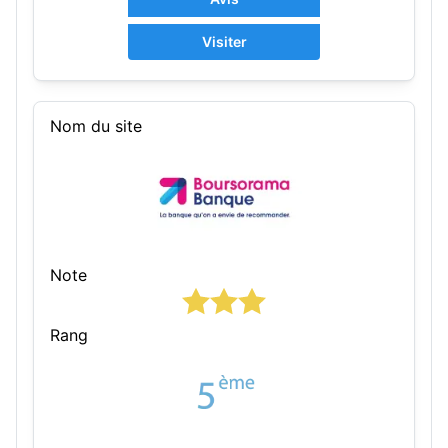
Visiter
Nom du site
Note
Rang