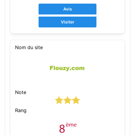
Avis
Visiter
Nom du site
Note
Rang