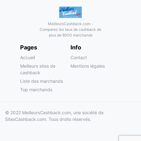
MeilleursCashback.com -
Comparez les taux de cashback de
plus de 8000 marchands
Pages
Info
Accueil
Contact
Meilleurs sites de
Mentions légales
cashback
Liste des marchands
Top marchands
© 2022 MeilleursCashback.com, une société de
SitesCashback.com. Tous droits réservés.