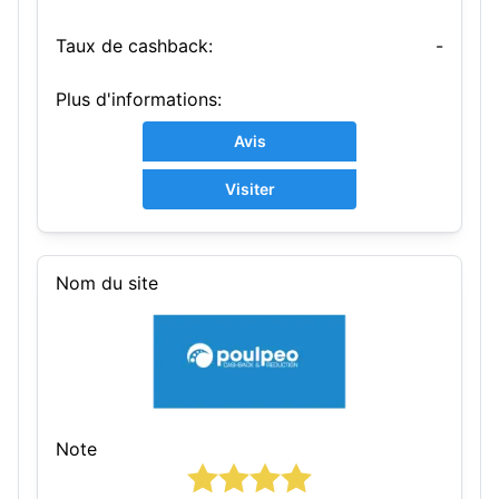
Taux de cashback:
-
Plus d'informations:
Avis
Visiter
Nom du site
Note