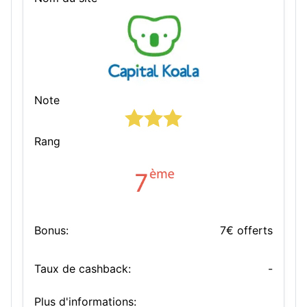
Note
Rang
Bonus:
7
€ offerts
Taux de cashback:
-
Plus d'informations: