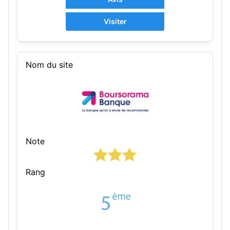
Visiter
Nom du site
Note
Rang