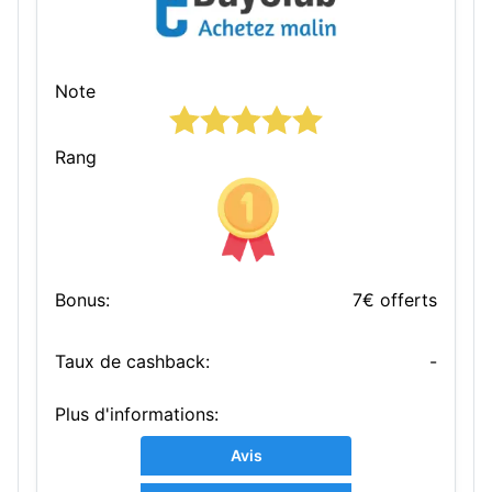
Note
Rang
Bonus:
7
€ offerts
Taux de cashback:
-
Plus d'informations:
Avis