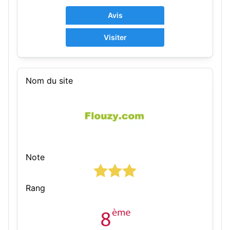
Avis
Visiter
Nom du site
Note
Rang