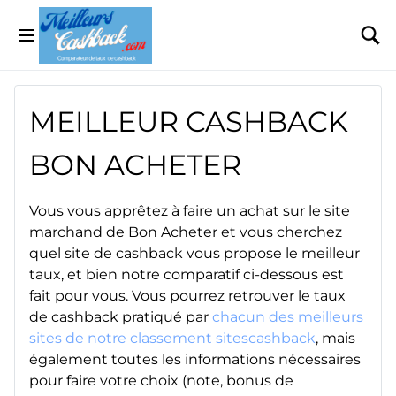
MEILLEUR CASHBACK
BON ACHETER
Vous vous apprêtez à faire un achat sur le site
marchand de
Bon Acheter
et vous cherchez
quel site de cashback vous propose le meilleur
taux, et bien notre comparatif ci-dessous est
fait pour vous. Vous pourrez retrouver le taux
de cashback pratiqué par
chacun des meilleurs
sites de notre classement sitescashback
, mais
également toutes les informations nécessaires
pour faire votre choix (note, bonus de