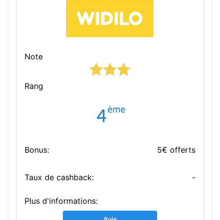
Note
Rang
Bonus:
5
€ offerts
Taux de cashback:
-
Plus d'informations:
Avis