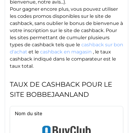
bienvenue, notre avis...).
Pour gagner encore plus, vous pouvez utiliser
les
codes promos
disponibles sur le site de
cashback, sans oublier le
bonus de bienvenue
à
votre inscription sur le site de cashback. Pour
les sites permettant de cumuler plusieurs
types de cashback tels que le
cashback sur bon
d'achat
et le
cashback en magasin
, le taux
cashback indiqué dans le comparateur est le
taux total.
TAUX DE CASHBACK POUR LE
SITE
BOBBEJAANLAND
Nom du site