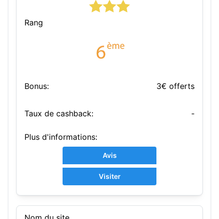
Rang
Bonus:
3
€ offerts
Taux de cashback:
-
Plus d'informations:
Avis
Visiter
Nom du site