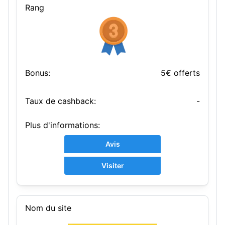
Rang
Bonus:
5
€ offerts
Taux de cashback:
-
Plus d'informations:
Avis
Visiter
Nom du site