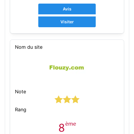
Avis
Visiter
Nom du site
Note
Rang