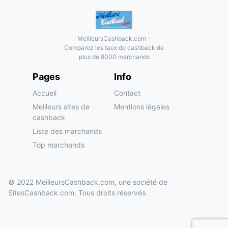
MeilleursCashback.com -
Comparez les taux de cashback de
plus de 8000 marchands
Pages
Info
Accueil
Contact
Meilleurs sites de
Mentions légales
cashback
Liste des marchands
Top marchands
© 2022 MeilleursCashback.com, une société de
SitesCashback.com. Tous droits réservés.