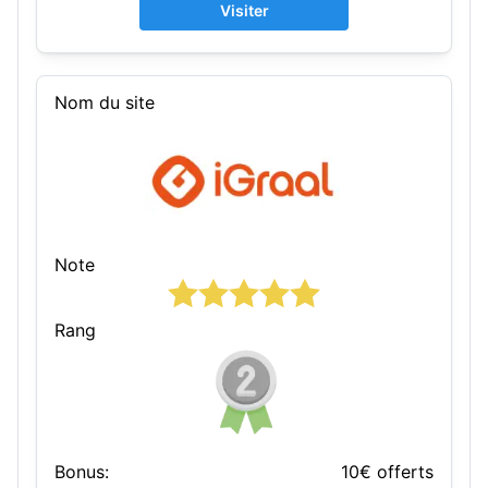
Visiter
Nom du site
Note
Rang
Bonus:
10
€ offerts