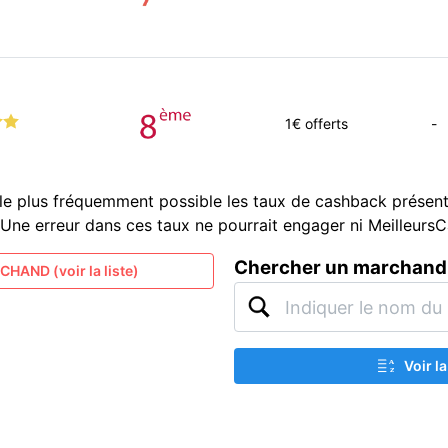
1
€ offerts
-
le plus fréquemment possible les taux de cashback présent
és. Une erreur dans ces taux ne pourrait engager ni Meilleur
Chercher un marchand
HAND (voir la liste)
Voir l
A
Z