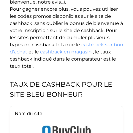
bienvenue, notre avis...).
Pour gagner encore plus, vous pouvez utiliser
les
codes promos
disponibles sur le site de
cashback, sans oublier le
bonus de bienvenue
à
votre inscription sur le site de cashback. Pour
les sites permettant de cumuler plusieurs
types de cashback tels que le
cashback sur bon
d'achat
et le
cashback en magasin
, le taux
cashback indiqué dans le comparateur est le
taux total.
TAUX DE CASHBACK POUR LE
SITE
BLEU BONHEUR
Nom du site