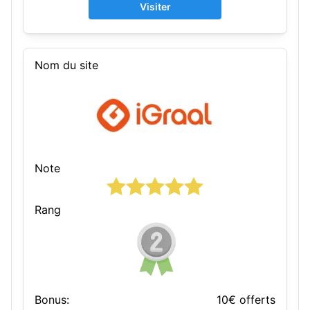
Visiter
Nom du site
Note
Rang
Bonus:
10
€ offerts