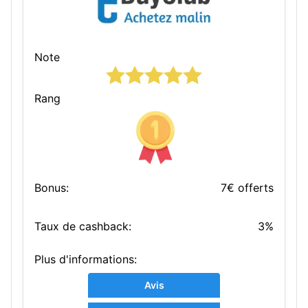
Note
Rang
Bonus:
7
€ offerts
Taux de cashback:
3%
Plus d'informations:
Avis