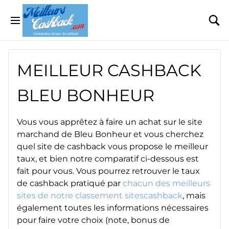
MEILLEUR CASHBACK
BLEU BONHEUR
Vous vous apprêtez à faire un achat sur le site
marchand de
Bleu Bonheur
et vous cherchez
quel site de cashback vous propose le meilleur
taux, et bien notre comparatif ci-dessous est
fait pour vous. Vous pourrez retrouver le taux
de cashback pratiqué par
chacun des meilleurs
sites de notre classement sitescashback
, mais
également toutes les informations nécessaires
pour faire votre choix (note, bonus de