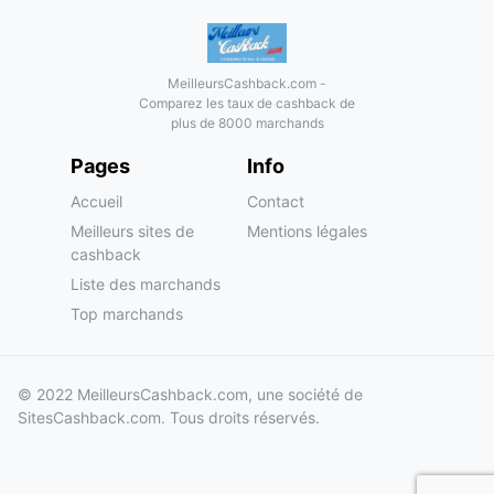
MeilleursCashback.com -
Comparez les taux de cashback de
plus de 8000 marchands
Pages
Info
Accueil
Contact
Meilleurs sites de
Mentions légales
cashback
Liste des marchands
Top marchands
© 2022 MeilleursCashback.com, une société de
SitesCashback.com. Tous droits réservés.