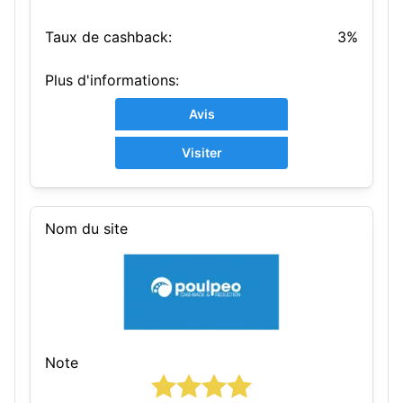
Taux de cashback:
3%
Plus d'informations:
Avis
Visiter
Nom du site
Note