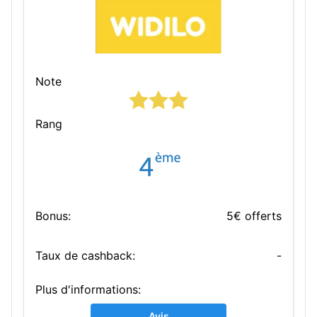
Note
Rang
Bonus:
5
€ offerts
Taux de cashback:
-
Plus d'informations:
Avis