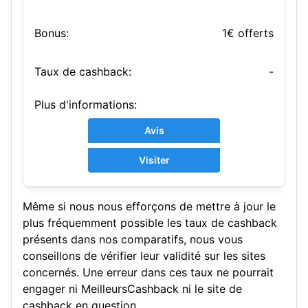
Bonus:
1
€ offerts
Taux de cashback:
-
Plus d'informations:
Avis
Visiter
Même si nous nous efforçons de mettre à jour le
plus fréquemment possible les taux de cashback
présents dans nos comparatifs, nous vous
conseillons de vérifier leur validité sur les sites
concernés. Une erreur dans ces taux ne pourrait
engager ni MeilleursCashback ni le site de
cashback en question.