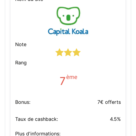
Note
Rang
Bonus:
7
€ offerts
Taux de cashback:
4.5%
Plus d'informations: