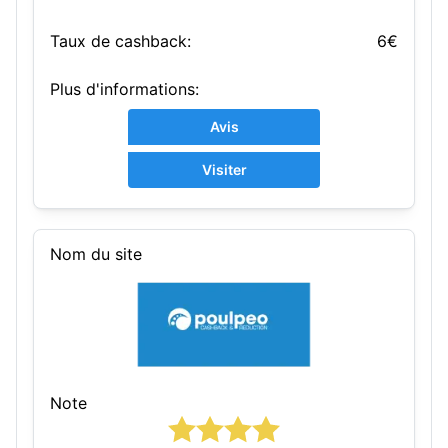
Taux de cashback:
6€
Plus d'informations:
Avis
Visiter
Nom du site
Note