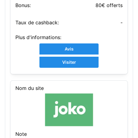
Bonus:
80
€ offerts
Taux de cashback:
-
Plus d'informations:
Avis
Visiter
Nom du site
Note