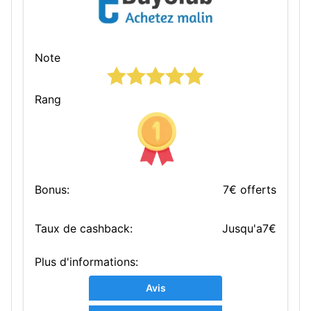
Note
Rang
Bonus:
7
€ offerts
Taux de cashback:
Jusqu'a7€
Plus d'informations:
Avis