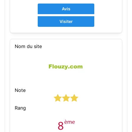
Avis
Visiter
Nom du site
Note
Rang