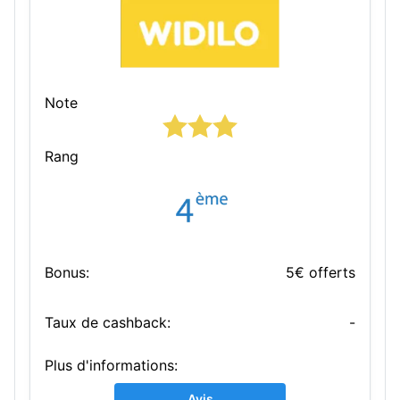
Note
Rang
Bonus:
5
€ offerts
Taux de cashback:
-
Plus d'informations:
Avis