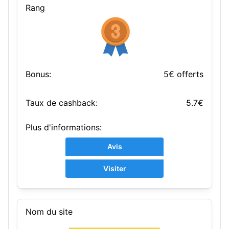
Rang
Bonus:
5
€ offerts
Taux de cashback:
5.7€
Plus d'informations:
Avis
Visiter
Nom du site