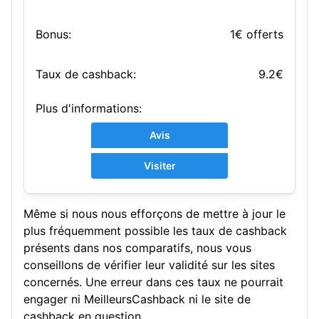
Bonus:
1
€ offerts
Taux de cashback:
9.2€
Plus d'informations:
Avis
Visiter
Même si nous nous efforçons de mettre à jour le
plus fréquemment possible les taux de cashback
présents dans nos comparatifs, nous vous
conseillons de vérifier leur validité sur les sites
concernés. Une erreur dans ces taux ne pourrait
engager ni MeilleursCashback ni le site de
cashback en question.