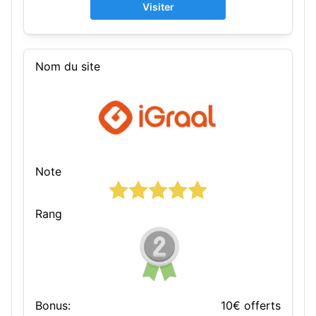
Visiter
Nom du site
Note
Rang
Bonus:
10
€ offerts