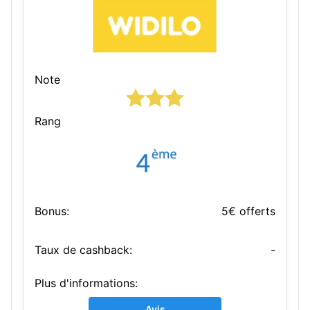
Note
Rang
Bonus:
5
€ offerts
Taux de cashback:
-
Plus d'informations:
Avis