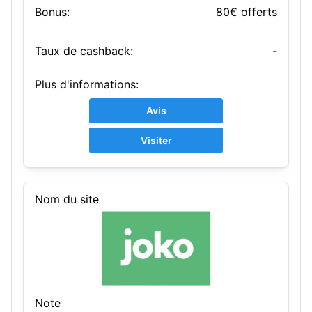
Bonus:
80
€ offerts
Taux de cashback:
-
Plus d'informations:
Avis
Visiter
Nom du site
Note