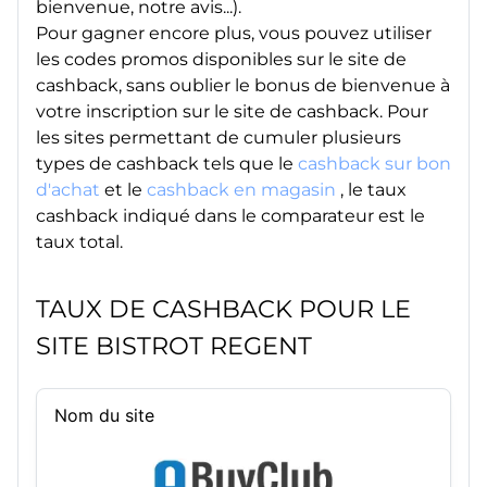
bienvenue, notre avis...).
Pour gagner encore plus, vous pouvez utiliser
les
codes promos
disponibles sur le site de
cashback, sans oublier le
bonus de bienvenue
à
votre inscription sur le site de cashback. Pour
les sites permettant de cumuler plusieurs
types de cashback tels que le
cashback sur bon
d'achat
et le
cashback en magasin
, le taux
cashback indiqué dans le comparateur est le
taux total.
TAUX DE CASHBACK POUR LE
SITE
BISTROT REGENT
Nom du site