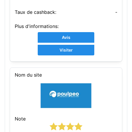
Taux de cashback:
-
Plus d'informations:
Avis
Visiter
Nom du site
Note