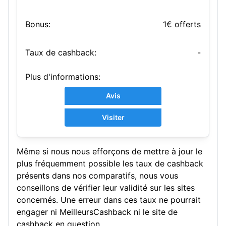
Bonus:
1
€ offerts
Taux de cashback:
-
Plus d'informations:
Avis
Visiter
Même si nous nous efforçons de mettre à jour le
plus fréquemment possible les taux de cashback
présents dans nos comparatifs, nous vous
conseillons de vérifier leur validité sur les sites
concernés. Une erreur dans ces taux ne pourrait
engager ni MeilleursCashback ni le site de
cashback en question.