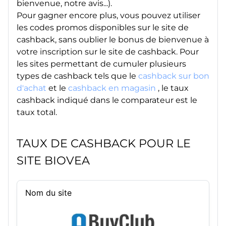
bienvenue, notre avis...).
Pour gagner encore plus, vous pouvez utiliser
les
codes promos
disponibles sur le site de
cashback, sans oublier le
bonus de bienvenue
à
votre inscription sur le site de cashback. Pour
les sites permettant de cumuler plusieurs
types de cashback tels que le
cashback sur bon
d'achat
et le
cashback en magasin
, le taux
cashback indiqué dans le comparateur est le
taux total.
TAUX DE CASHBACK POUR LE
SITE
BIOVEA
Nom du site