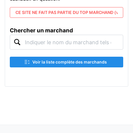
CE SITE NE FAIT PAS PARTIE DU TOP MARCHAND (voir la li
Chercher un marchand
Voir la liste complète des marchands
A
Z