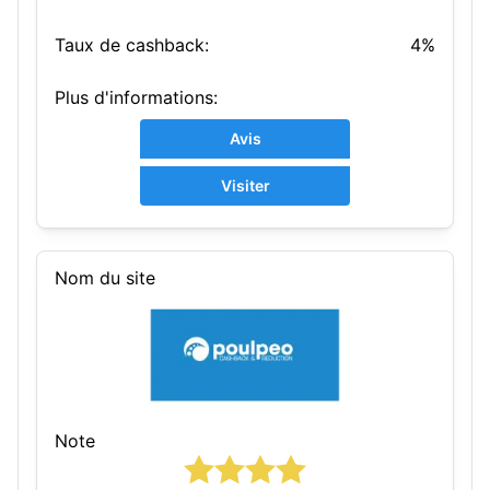
Taux de cashback:
4%
Plus d'informations:
Avis
Visiter
Nom du site
Note