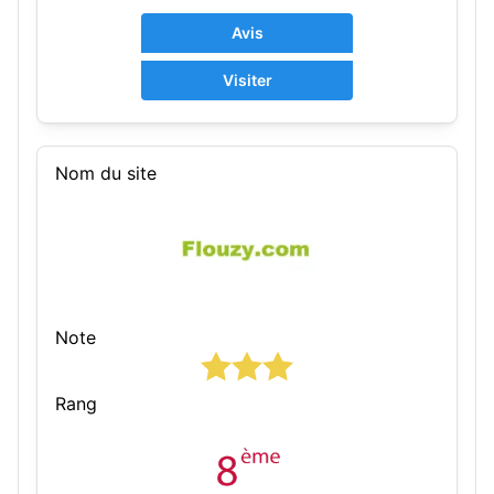
Avis
Visiter
Nom du site
Note
Rang