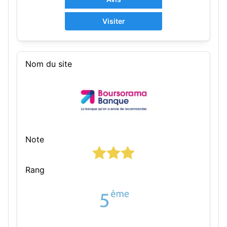
Visiter
Nom du site
Note
Rang