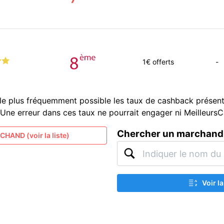
1
€ offerts
-
le plus fréquemment possible les taux de cashback présent
és. Une erreur dans ces taux ne pourrait engager ni Meilleur
Chercher un marchand
HAND (voir la liste)
Voir l
A
Z