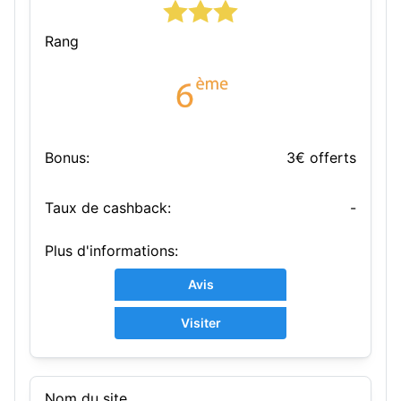
Rang
Bonus:
3
€ offerts
Taux de cashback:
-
Plus d'informations:
Avis
Visiter
Nom du site