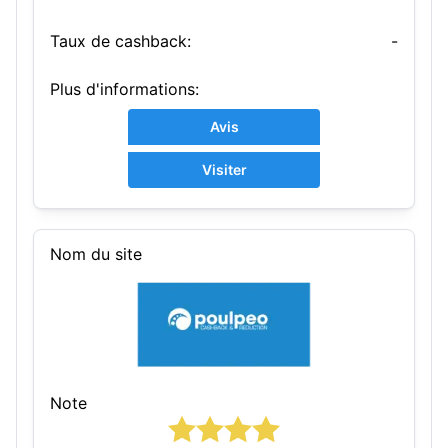
Taux de cashback:
-
Plus d'informations:
Avis
Visiter
Nom du site
Note