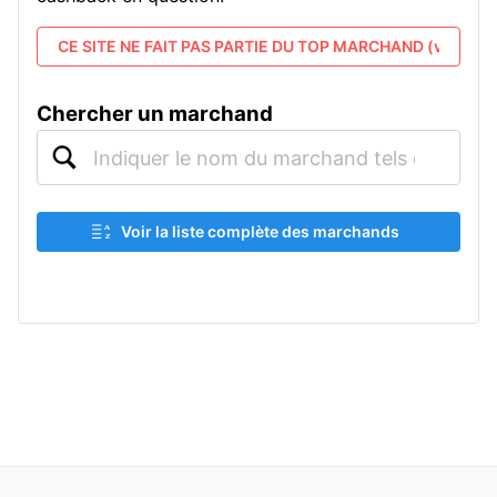
CE SITE NE FAIT PAS PARTIE DU TOP MARCHAND (voir la li
Chercher un marchand
Voir la liste complète des marchands
A
Z