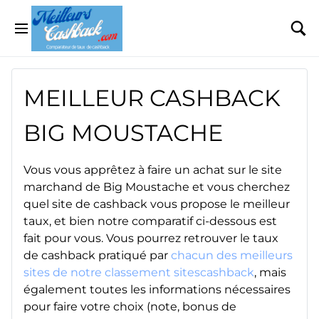
MEILLEUR CASHBACK
BIG MOUSTACHE
Vous vous apprêtez à faire un achat sur le site
marchand de
Big Moustache
et vous cherchez
quel site de cashback vous propose le meilleur
taux, et bien notre comparatif ci-dessous est
fait pour vous. Vous pourrez retrouver le taux
de cashback pratiqué par
chacun des meilleurs
sites de notre classement sitescashback
, mais
également toutes les informations nécessaires
pour faire votre choix (note, bonus de