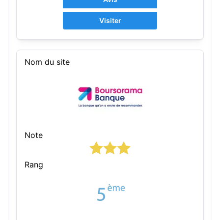
Visiter
Nom du site
Note
Rang