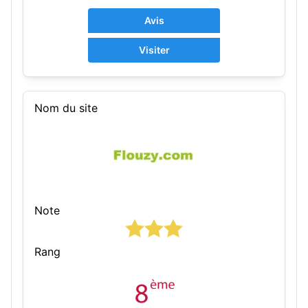
Avis
Visiter
Nom du site
Note
Rang