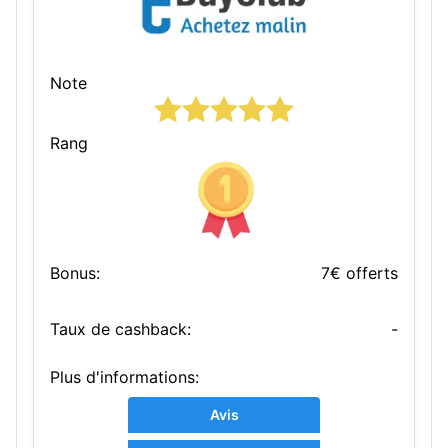
Note
Rang
Bonus:
7
€ offerts
Taux de cashback:
-
Plus d'informations:
Avis