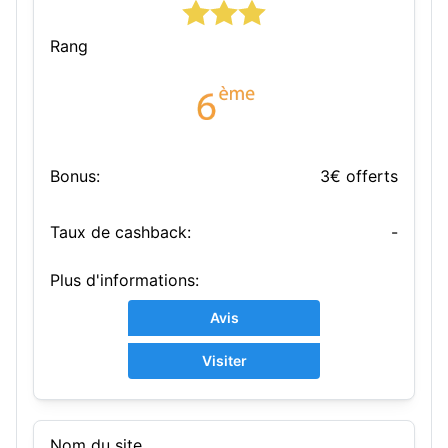
Rang
Bonus:
3
€ offerts
Taux de cashback:
-
Plus d'informations:
Avis
Visiter
Nom du site