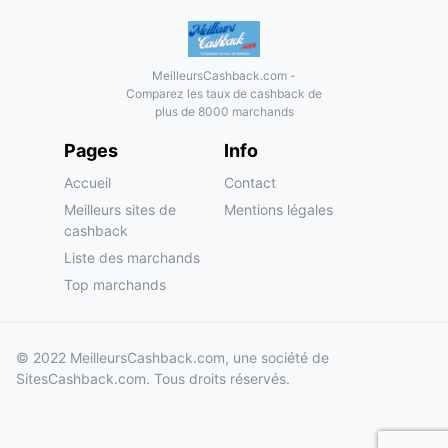
MeilleursCashback.com -
Comparez les taux de cashback de
plus de 8000 marchands
Pages
Info
Accueil
Contact
Meilleurs sites de
Mentions légales
cashback
Liste des marchands
Top marchands
© 2022 MeilleursCashback.com, une société de
SitesCashback.com. Tous droits réservés.