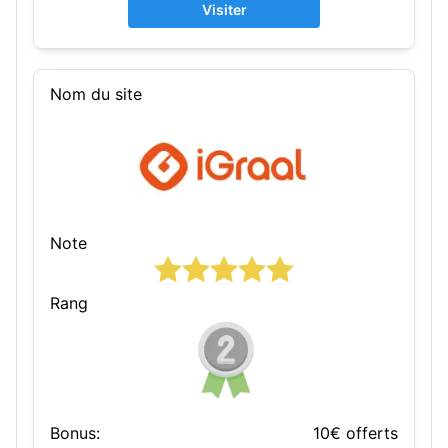
Visiter
Nom du site
Note
Rang
Bonus:
10
€ offerts