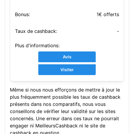
Bonus:
1
€ offerts
Taux de cashback:
-
Plus d'informations:
Avis
Visiter
Même si nous nous efforçons de mettre à jour le
plus fréquemment possible les taux de cashback
présents dans nos comparatifs, nous vous
conseillons de vérifier leur validité sur les sites
concernés. Une erreur dans ces taux ne pourrait
engager ni MeilleursCashback ni le site de
cashback en question.