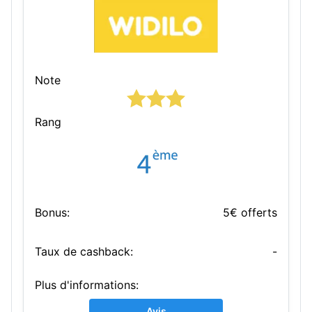
Note
Rang
Bonus:
5
€ offerts
Taux de cashback:
-
Plus d'informations:
Avis