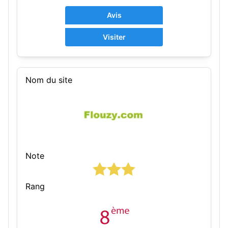
Avis
Visiter
Nom du site
Note
Rang