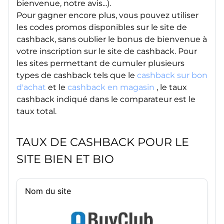
bienvenue, notre avis...).
Pour gagner encore plus, vous pouvez utiliser
les
codes promos
disponibles sur le site de
cashback, sans oublier le
bonus de bienvenue
à
votre inscription sur le site de cashback. Pour
les sites permettant de cumuler plusieurs
types de cashback tels que le
cashback sur bon
d'achat
et le
cashback en magasin
, le taux
cashback indiqué dans le comparateur est le
taux total.
TAUX DE CASHBACK POUR LE
SITE
BIEN ET BIO
Nom du site