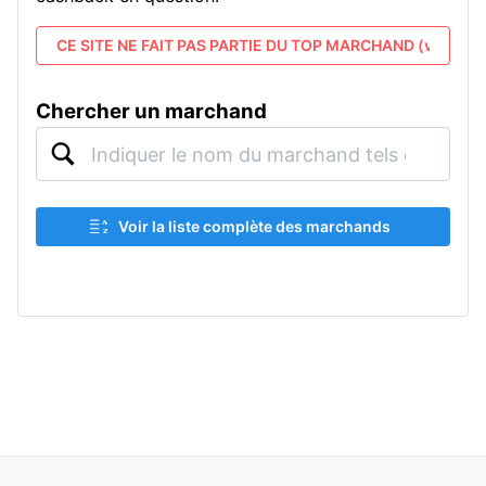
CE SITE NE FAIT PAS PARTIE DU TOP MARCHAND (voir la li
Chercher un marchand
Voir la liste complète des marchands
A
Z