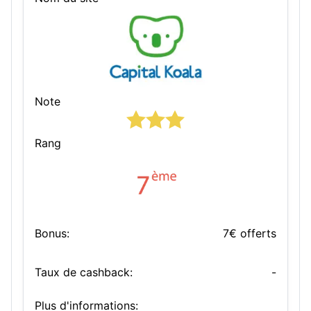
Note
Rang
Bonus:
7
€ offerts
Taux de cashback:
-
Plus d'informations: