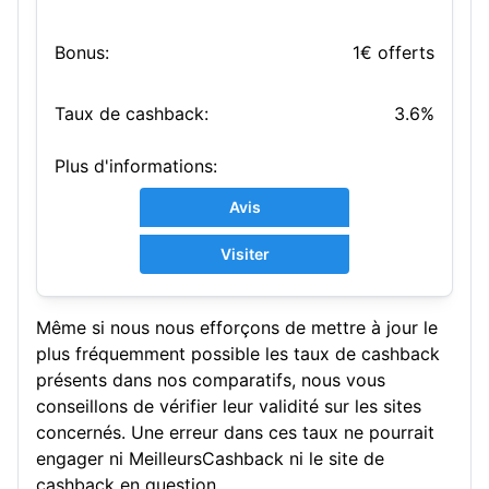
Bonus:
1
€ offerts
Taux de cashback:
3.6%
Plus d'informations:
Avis
Visiter
Même si nous nous efforçons de mettre à jour le
plus fréquemment possible les taux de cashback
présents dans nos comparatifs, nous vous
conseillons de vérifier leur validité sur les sites
concernés. Une erreur dans ces taux ne pourrait
engager ni MeilleursCashback ni le site de
cashback en question.