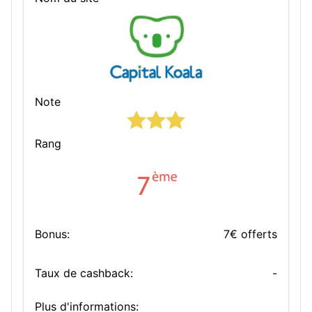
Note
Rang
Bonus:
7
€ offerts
Taux de cashback:
-
Plus d'informations: