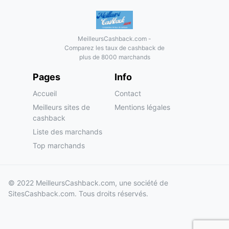
MeilleursCashback.com -
Comparez les taux de cashback de
plus de 8000 marchands
Pages
Info
Accueil
Contact
Meilleurs sites de
Mentions légales
cashback
Liste des marchands
Top marchands
© 2022 MeilleursCashback.com, une société de
SitesCashback.com. Tous droits réservés.