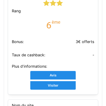
Rang
Bonus:
3
€ offerts
Taux de cashback:
-
Plus d'informations:
Avis
Visiter
Nom du site