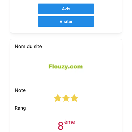
Avis
Visiter
Nom du site
Note
Rang