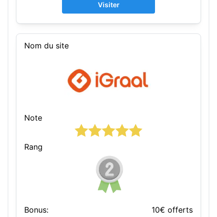
Visiter
Nom du site
Note
Rang
Bonus:
10
€ offerts