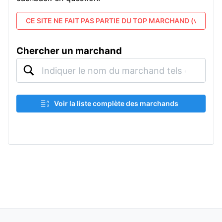
CE SITE NE FAIT PAS PARTIE DU TOP MARCHAND (voir la li
Chercher un marchand
Voir la liste complète des marchands
A
Z