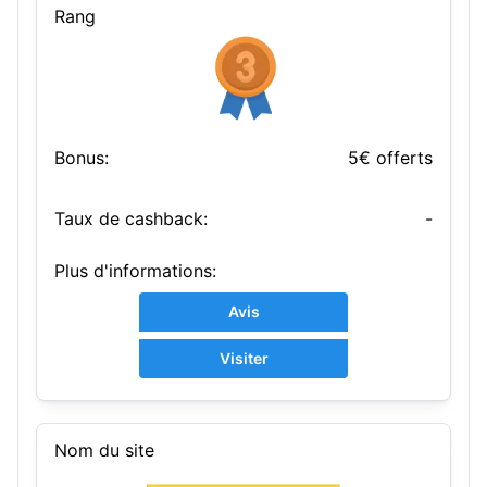
Rang
Bonus:
5
€ offerts
Taux de cashback:
-
Plus d'informations:
Avis
Visiter
Nom du site