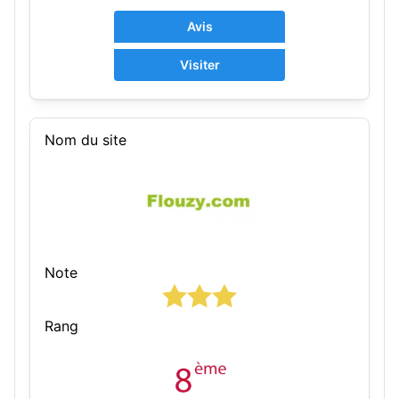
Avis
Visiter
Nom du site
Note
Rang