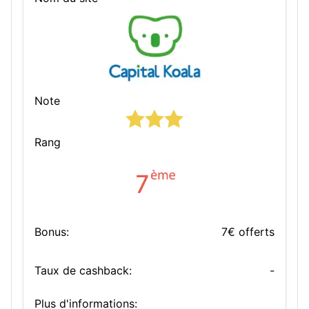
Note
Rang
Bonus:
7
€ offerts
Taux de cashback:
-
Plus d'informations: