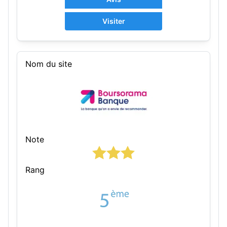
Visiter
Nom du site
Note
Rang