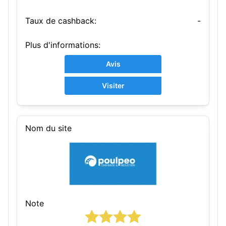
Taux de cashback:
-
Plus d'informations:
Avis
Visiter
Nom du site
Note