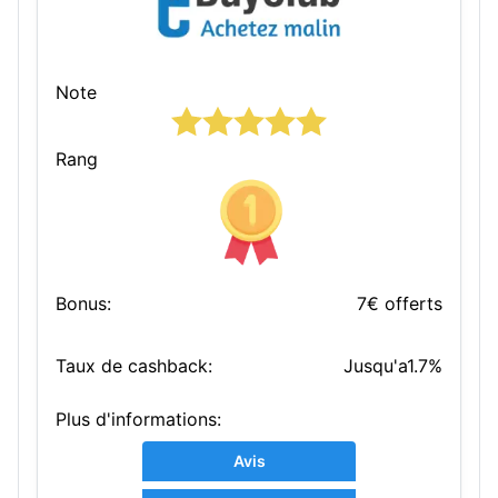
Note
Rang
Bonus:
7
€ offerts
Taux de cashback:
Jusqu'a1.7%
Plus d'informations:
Avis