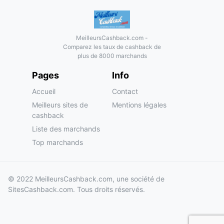
MeilleursCashback.com -
Comparez les taux de cashback de
plus de 8000 marchands
Pages
Info
Accueil
Contact
Meilleurs sites de
Mentions légales
cashback
Liste des marchands
Top marchands
© 2022 MeilleursCashback.com, une société de
SitesCashback.com. Tous droits réservés.