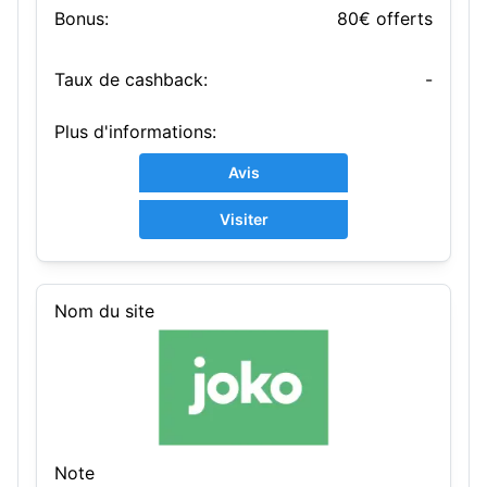
Bonus:
80
€ offerts
Taux de cashback:
-
Plus d'informations:
Avis
Visiter
Nom du site
Note