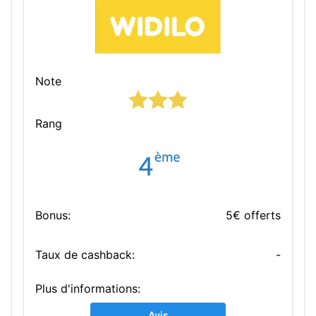
Note
Rang
Bonus:
5
€ offerts
Taux de cashback:
-
Plus d'informations:
Avis