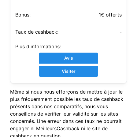
Bonus:
1
€ offerts
Taux de cashback:
-
Plus d'informations:
Avis
Visiter
Même si nous nous efforçons de mettre à jour le
plus fréquemment possible les taux de cashback
présents dans nos comparatifs, nous vous
conseillons de vérifier leur validité sur les sites
concernés. Une erreur dans ces taux ne pourrait
engager ni MeilleursCashback ni le site de
cashback en question.