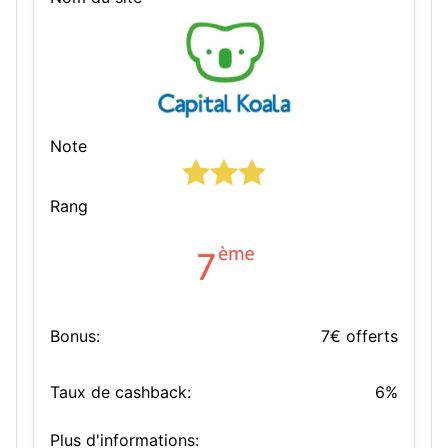
Note
Rang
Bonus:
7
€ offerts
Taux de cashback:
6%
Plus d'informations: