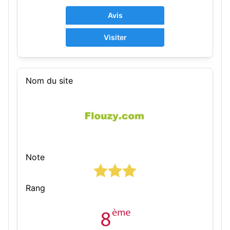
Avis
Visiter
Nom du site
Note
Rang