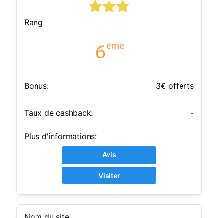
Rang
Bonus:
3
€ offerts
Taux de cashback:
-
Plus d'informations:
Avis
Visiter
Nom du site