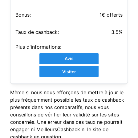
Bonus:
1
€ offerts
Taux de cashback:
3.5%
Plus d'informations:
Avis
Visiter
Même si nous nous efforçons de mettre à jour le
plus fréquemment possible les taux de cashback
présents dans nos comparatifs, nous vous
conseillons de vérifier leur validité sur les sites
concernés. Une erreur dans ces taux ne pourrait
engager ni MeilleursCashback ni le site de
cashback en question.