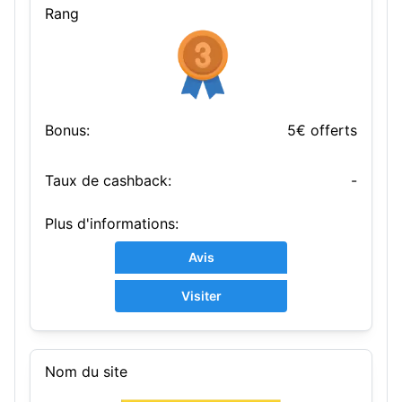
Rang
Bonus:
5
€ offerts
Taux de cashback:
-
Plus d'informations:
Avis
Visiter
Nom du site