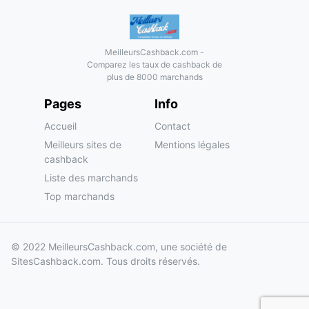
MeilleursCashback.com -
Comparez les taux de cashback de
plus de 8000 marchands
Pages
Info
Accueil
Contact
Meilleurs sites de
Mentions légales
cashback
Liste des marchands
Top marchands
© 2022 MeilleursCashback.com, une société de
SitesCashback.com. Tous droits réservés.