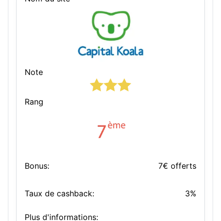
Note
Rang
Bonus:
7
€ offerts
Taux de cashback:
3%
Plus d'informations: