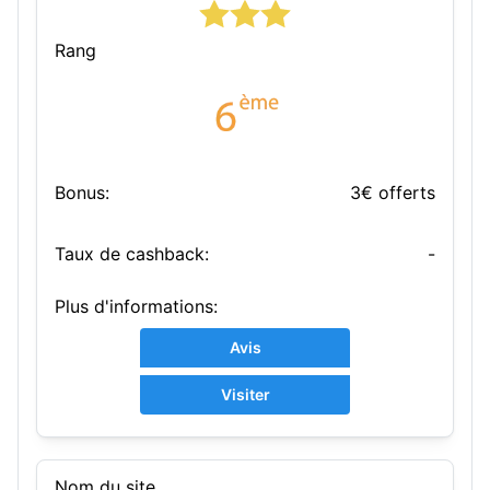
Rang
Bonus:
3
€ offerts
Taux de cashback:
-
Plus d'informations:
Avis
Visiter
Nom du site