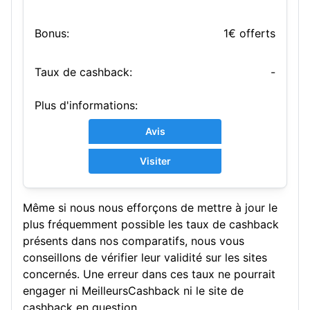
Bonus:
1
€ offerts
Taux de cashback:
-
Plus d'informations:
Avis
Visiter
Même si nous nous efforçons de mettre à jour le
plus fréquemment possible les taux de cashback
présents dans nos comparatifs, nous vous
conseillons de vérifier leur validité sur les sites
concernés. Une erreur dans ces taux ne pourrait
engager ni MeilleursCashback ni le site de
cashback en question.