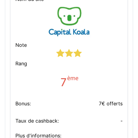
Note
Rang
Bonus:
7
€ offerts
Taux de cashback:
-
Plus d'informations: