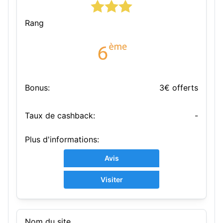
Rang
Bonus:
3
€ offerts
Taux de cashback:
-
Plus d'informations:
Avis
Visiter
Nom du site