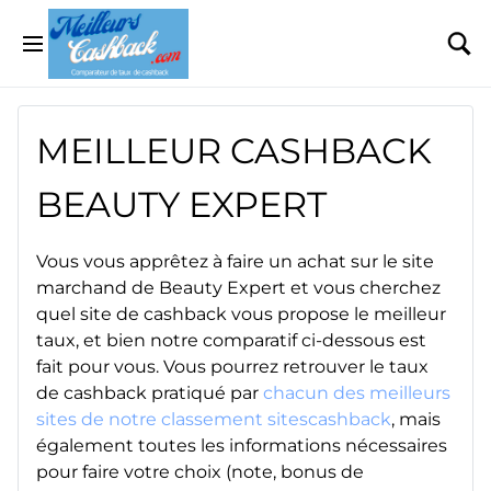
MEILLEUR CASHBACK
BEAUTY EXPERT
Vous vous apprêtez à faire un achat sur le site
marchand de
Beauty Expert
et vous cherchez
quel site de cashback vous propose le meilleur
taux, et bien notre comparatif ci-dessous est
fait pour vous. Vous pourrez retrouver le taux
de cashback pratiqué par
chacun des meilleurs
sites de notre classement sitescashback
, mais
également toutes les informations nécessaires
pour faire votre choix (note, bonus de