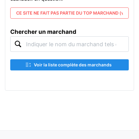
CE SITE NE FAIT PAS PARTIE DU TOP MARCHAND (voir la li
Chercher un marchand
Voir la liste complète des marchands
A
Z