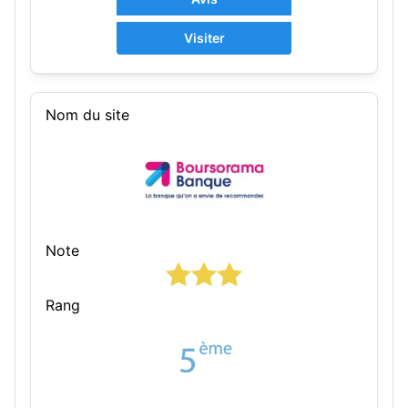
Visiter
Nom du site
Note
Rang