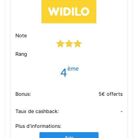
Note
Rang
Bonus:
5
€ offerts
Taux de cashback:
-
Plus d'informations:
Avis