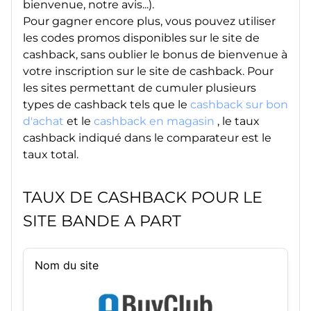
bienvenue, notre avis...).
Pour gagner encore plus, vous pouvez utiliser
les
codes promos
disponibles sur le site de
cashback, sans oublier le
bonus de bienvenue
à
votre inscription sur le site de cashback. Pour
les sites permettant de cumuler plusieurs
types de cashback tels que le
cashback sur bon
d'achat
et le
cashback en magasin
, le taux
cashback indiqué dans le comparateur est le
taux total.
TAUX DE CASHBACK POUR LE
SITE
BANDE A PART
Nom du site