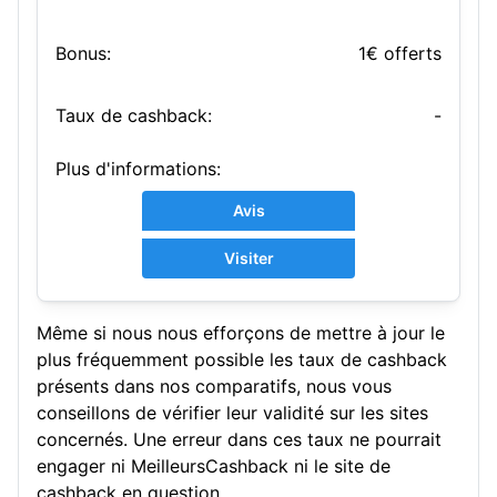
Bonus:
1
€ offerts
Taux de cashback:
-
Plus d'informations:
Avis
Visiter
Même si nous nous efforçons de mettre à jour le
plus fréquemment possible les taux de cashback
présents dans nos comparatifs, nous vous
conseillons de vérifier leur validité sur les sites
concernés. Une erreur dans ces taux ne pourrait
engager ni MeilleursCashback ni le site de
cashback en question.