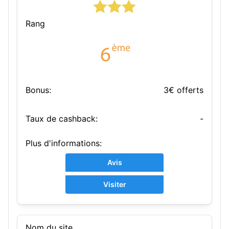
Rang
Bonus:
3
€ offerts
Taux de cashback:
-
Plus d'informations:
Avis
Visiter
Nom du site