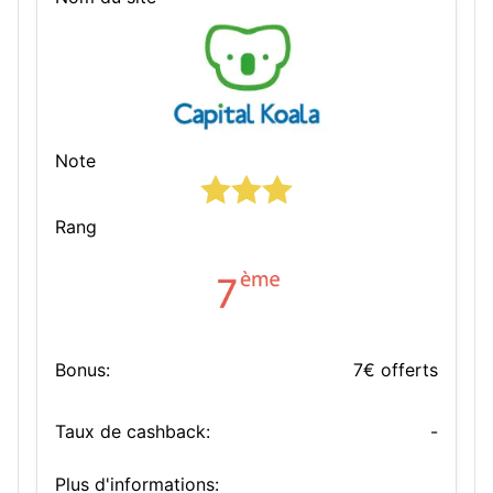
Note
Rang
Bonus:
7
€ offerts
Taux de cashback:
-
Plus d'informations: