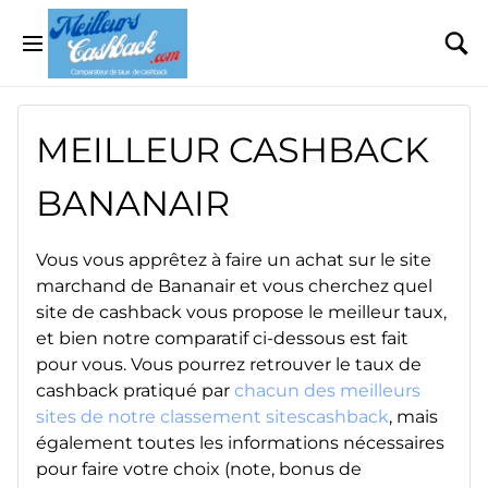
MEILLEUR CASHBACK
BANANAIR
Vous vous apprêtez à faire un achat sur le site
marchand de
Bananair
et vous cherchez quel
site de cashback vous propose le meilleur taux,
et bien notre comparatif ci-dessous est fait
pour vous. Vous pourrez retrouver le taux de
cashback pratiqué par
chacun des meilleurs
sites de notre classement sitescashback
, mais
également toutes les informations nécessaires
pour faire votre choix (note, bonus de