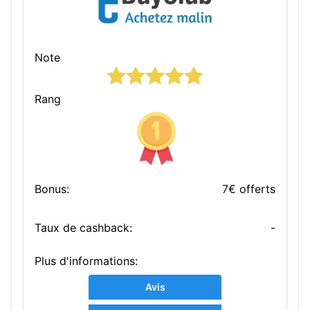
Note
Rang
Bonus:
7
€ offerts
Taux de cashback:
-
Plus d'informations:
Avis