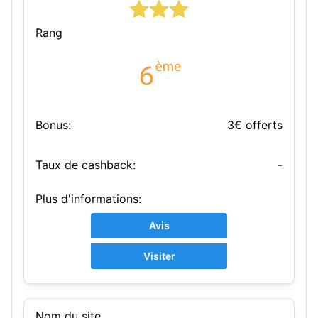
Rang
Bonus:
3
€ offerts
Taux de cashback:
-
Plus d'informations:
Avis
Visiter
Nom du site