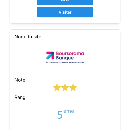
Visiter
Nom du site
Note
Rang