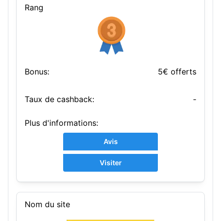
Rang
Bonus:
5
€ offerts
Taux de cashback:
-
Plus d'informations:
Avis
Visiter
Nom du site