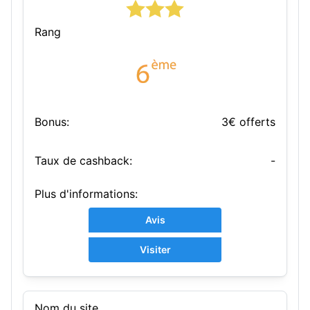
Rang
Bonus:
3
€ offerts
Taux de cashback:
-
Plus d'informations:
Avis
Visiter
Nom du site