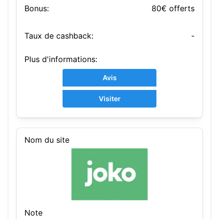
Bonus:
80
€ offerts
Taux de cashback:
-
Plus d'informations:
Avis
Visiter
Nom du site
Note