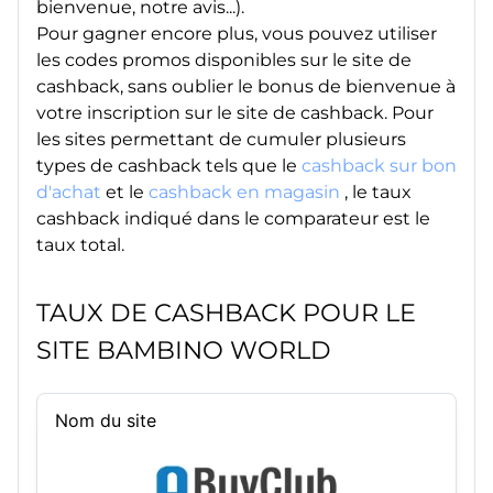
bienvenue, notre avis...).
Pour gagner encore plus, vous pouvez utiliser
les
codes promos
disponibles sur le site de
cashback, sans oublier le
bonus de bienvenue
à
votre inscription sur le site de cashback. Pour
les sites permettant de cumuler plusieurs
types de cashback tels que le
cashback sur bon
d'achat
et le
cashback en magasin
, le taux
cashback indiqué dans le comparateur est le
taux total.
TAUX DE CASHBACK POUR LE
SITE
BAMBINO WORLD
Nom du site