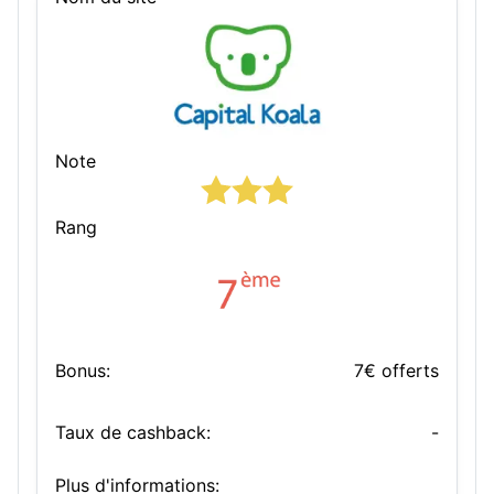
Note
Rang
Bonus:
7
€ offerts
Taux de cashback:
-
Plus d'informations: