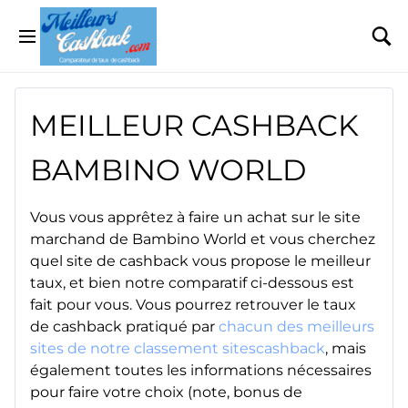
MEILLEUR CASHBACK
BAMBINO WORLD
Vous vous apprêtez à faire un achat sur le site
marchand de
Bambino World
et vous cherchez
quel site de cashback vous propose le meilleur
taux, et bien notre comparatif ci-dessous est
fait pour vous. Vous pourrez retrouver le taux
de cashback pratiqué par
chacun des meilleurs
sites de notre classement sitescashback
, mais
également toutes les informations nécessaires
pour faire votre choix (note, bonus de