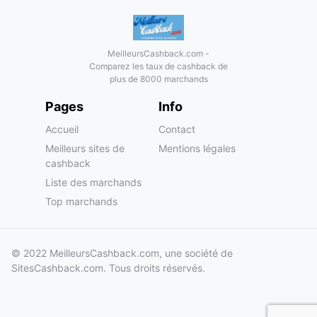
MeilleursCashback.com -
Comparez les taux de cashback de
plus de 8000 marchands
Pages
Info
Accueil
Contact
Meilleurs sites de
Mentions légales
cashback
Liste des marchands
Top marchands
© 2022 MeilleursCashback.com, une société de
SitesCashback.com. Tous droits réservés.