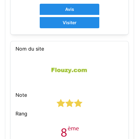
Avis
Visiter
Nom du site
Note
Rang