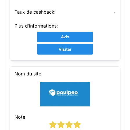
Taux de cashback:
-
Plus d'informations:
Avis
Visiter
Nom du site
Note