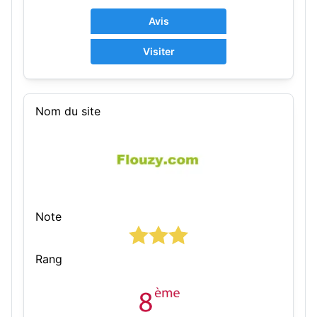
Avis
Visiter
Nom du site
Note
Rang