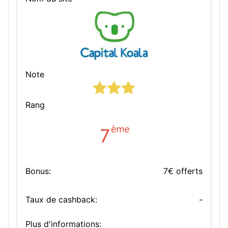
Note
Rang
Bonus:
7
€ offerts
Taux de cashback:
-
Plus d'informations: