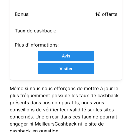
Bonus:
1
€ offerts
Taux de cashback:
-
Plus d'informations:
Avis
Visiter
Même si nous nous efforçons de mettre à jour le
plus fréquemment possible les taux de cashback
présents dans nos comparatifs, nous vous
conseillons de vérifier leur validité sur les sites
concernés. Une erreur dans ces taux ne pourrait
engager ni MeilleursCashback ni le site de
cashback en question.