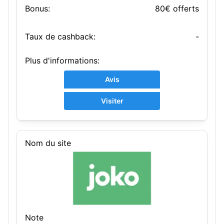
Bonus:
80
€ offerts
Taux de cashback:
-
Plus d'informations:
Avis
Visiter
Nom du site
Note