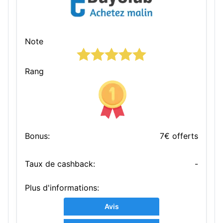
Note
Rang
Bonus:
7
€ offerts
Taux de cashback:
-
Plus d'informations:
Avis