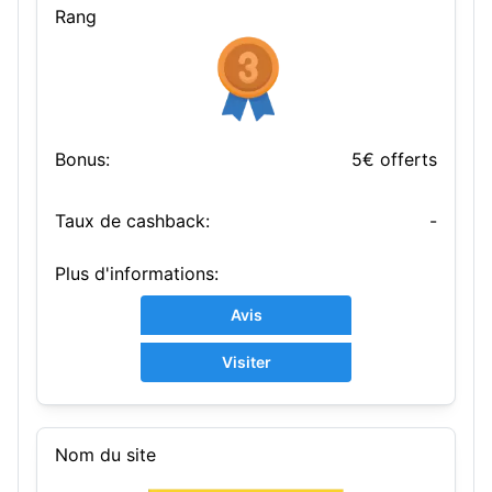
Rang
Bonus:
5
€ offerts
Taux de cashback:
-
Plus d'informations:
Avis
Visiter
Nom du site