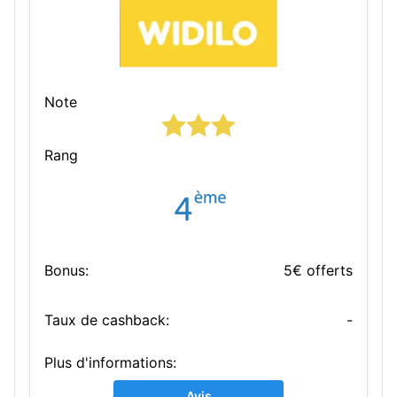
Note
Rang
Bonus:
5
€ offerts
Taux de cashback:
-
Plus d'informations:
Avis