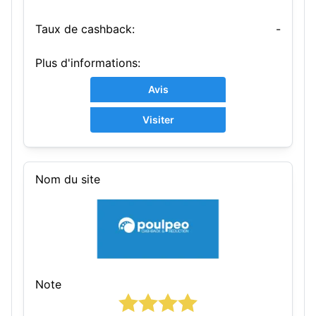
Taux de cashback:
-
Plus d'informations:
Avis
Visiter
Nom du site
Note