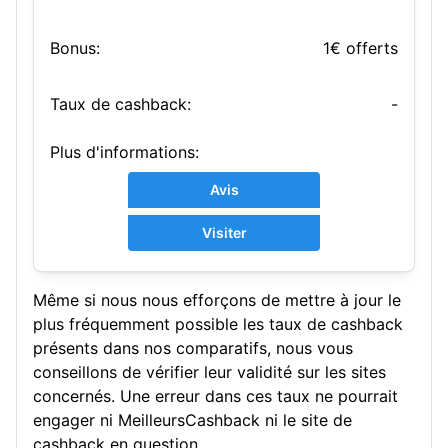
Bonus:
1
€ offerts
Taux de cashback:
-
Plus d'informations:
Avis
Visiter
Même si nous nous efforçons de mettre à jour le
plus fréquemment possible les taux de cashback
présents dans nos comparatifs, nous vous
conseillons de vérifier leur validité sur les sites
concernés. Une erreur dans ces taux ne pourrait
engager ni MeilleursCashback ni le site de
cashback en question.