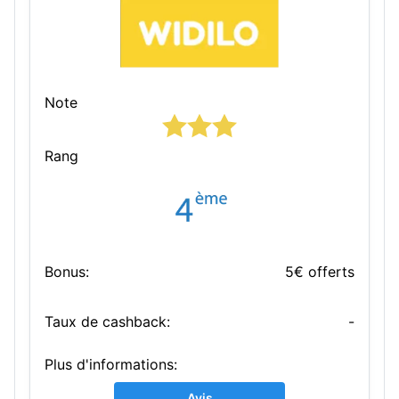
Note
Rang
Bonus:
5
€ offerts
Taux de cashback:
-
Plus d'informations:
Avis