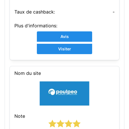
Taux de cashback:
-
Plus d'informations:
Avis
Visiter
Nom du site
Note