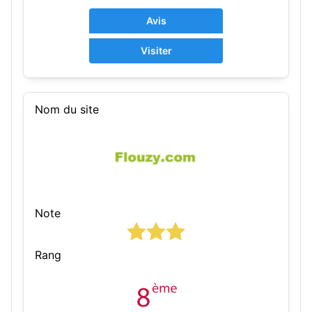
Avis
Visiter
Nom du site
Note
Rang