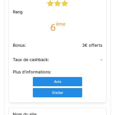
Rang
Bonus:
3
€ offerts
Taux de cashback:
-
Plus d'informations:
Avis
Visiter
Nom du site