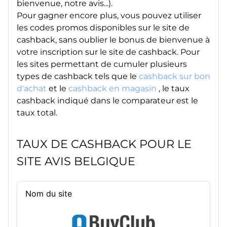
bienvenue, notre avis...).
Pour gagner encore plus, vous pouvez utiliser
les
codes promos
disponibles sur le site de
cashback, sans oublier le
bonus de bienvenue
à
votre inscription sur le site de cashback. Pour
les sites permettant de cumuler plusieurs
types de cashback tels que le
cashback sur bon
d'achat
et le
cashback en magasin
, le taux
cashback indiqué dans le comparateur est le
taux total.
TAUX DE CASHBACK POUR LE
SITE
AVIS BELGIQUE
Nom du site