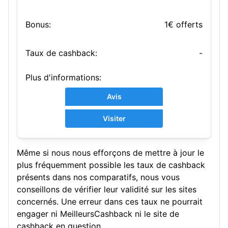
Bonus:
1
€ offerts
Taux de cashback:
-
Plus d'informations:
Avis
Visiter
Même si nous nous efforçons de mettre à jour le
plus fréquemment possible les taux de cashback
présents dans nos comparatifs, nous vous
conseillons de vérifier leur validité sur les sites
concernés. Une erreur dans ces taux ne pourrait
engager ni MeilleursCashback ni le site de
cashback en question.