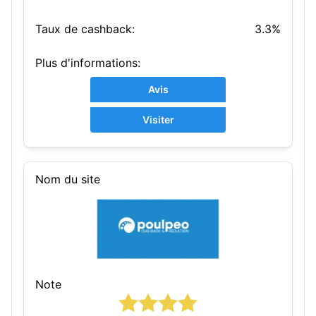
Taux de cashback:
3.3%
Plus d'informations:
Avis
Visiter
Nom du site
Note