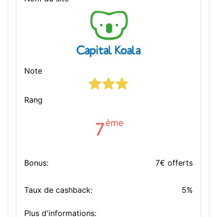
Note
Rang
Bonus:
7
€ offerts
Taux de cashback:
5%
Plus d'informations: