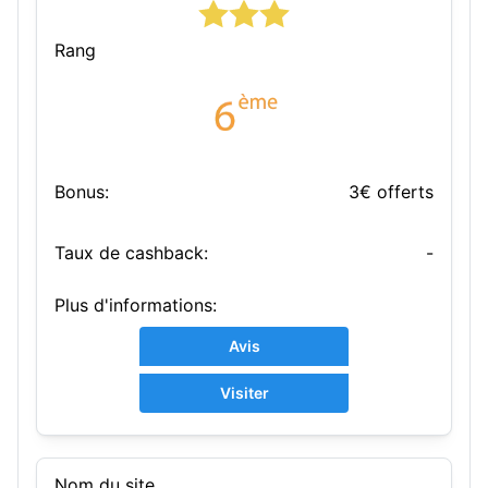
Rang
Bonus:
3
€ offerts
Taux de cashback:
-
Plus d'informations:
Avis
Visiter
Nom du site