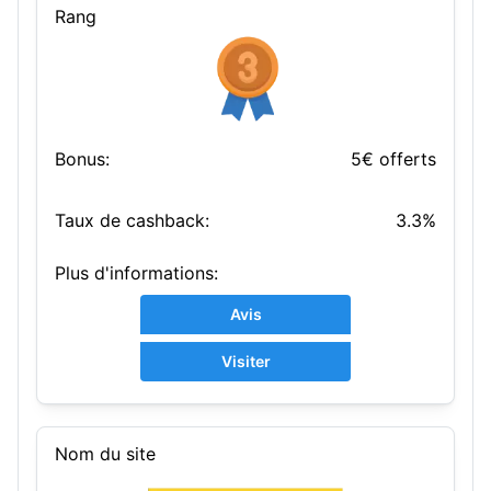
Rang
Bonus:
5
€ offerts
Taux de cashback:
3.3%
Plus d'informations:
Avis
Visiter
Nom du site