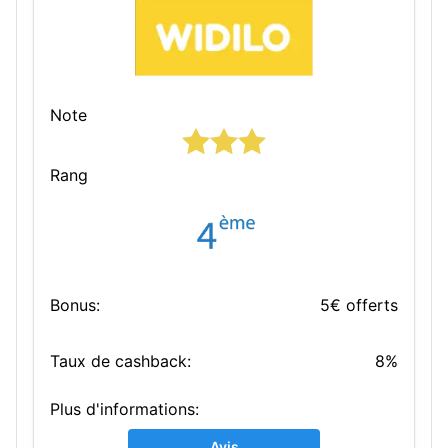
Note
Rang
Bonus:
5
€ offerts
Taux de cashback:
8%
Plus d'informations:
Avis