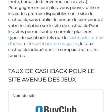
(note, bonus de bienvenue, notre avis...).
Pour gagner encore plus, vous pouvez utiliser
les
codes promos
disponibles sur le site de
cashback, sans oublier le
bonus de bienvenue
à
votre inscription sur le site de cashback. Pour
les sites permettant de cumuler plusieurs
types de cashback tels que le
cashback sur bon
d'achat
et le
cashback en magasin
, le taux
cashback indiqué dans le comparateur est le
taux total.
TAUX DE CASHBACK POUR LE
SITE
AVENUE DES JEUX
Nom du site