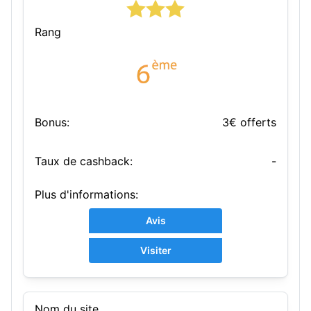
Rang
Bonus:
3
€ offerts
Taux de cashback:
-
Plus d'informations:
Avis
Visiter
Nom du site