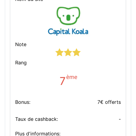
Note
Rang
Bonus:
7
€ offerts
Taux de cashback:
-
Plus d'informations: