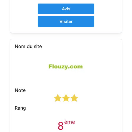
Avis
Visiter
Nom du site
Note
Rang