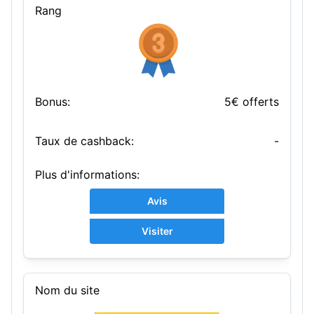
Rang
Bonus:
5
€ offerts
Taux de cashback:
-
Plus d'informations:
Avis
Visiter
Nom du site