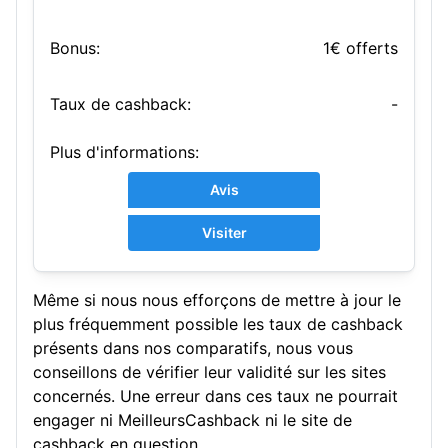
Bonus:
1
€ offerts
Taux de cashback:
-
Plus d'informations:
Avis
Visiter
Même si nous nous efforçons de mettre à jour le
plus fréquemment possible les taux de cashback
présents dans nos comparatifs, nous vous
conseillons de vérifier leur validité sur les sites
concernés. Une erreur dans ces taux ne pourrait
engager ni MeilleursCashback ni le site de
cashback en question.