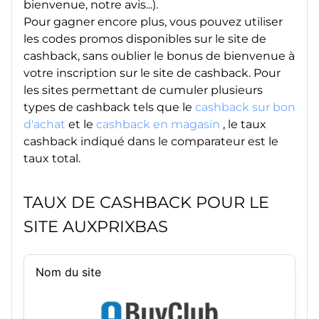
bienvenue, notre avis...).
Pour gagner encore plus, vous pouvez utiliser
les
codes promos
disponibles sur le site de
cashback, sans oublier le
bonus de bienvenue
à
votre inscription sur le site de cashback. Pour
les sites permettant de cumuler plusieurs
types de cashback tels que le
cashback sur bon
d'achat
et le
cashback en magasin
, le taux
cashback indiqué dans le comparateur est le
taux total.
TAUX DE CASHBACK POUR LE
SITE
AUXPRIXBAS
Nom du site