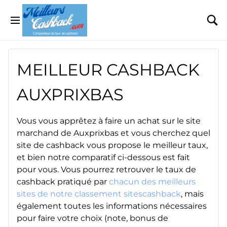
MEILLEUR CASHBACK
AUXPRIXBAS
Vous vous apprêtez à faire un achat sur le site
marchand de
Auxprixbas
et vous cherchez quel
site de cashback vous propose le meilleur taux,
et bien notre comparatif ci-dessous est fait
pour vous. Vous pourrez retrouver le taux de
cashback pratiqué par
chacun des meilleurs
sites de notre classement sitescashback
, mais
également toutes les informations nécessaires
pour faire votre choix (note, bonus de