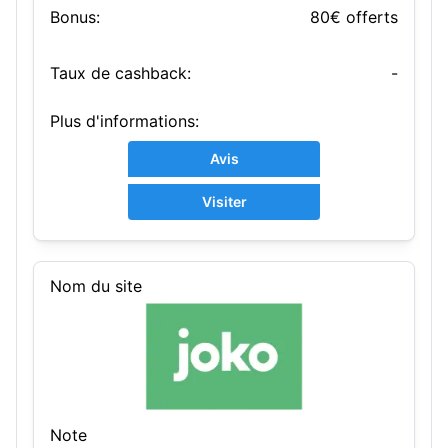
Bonus:
80
€ offerts
Taux de cashback:
-
Plus d'informations:
Avis
Visiter
Nom du site
Note