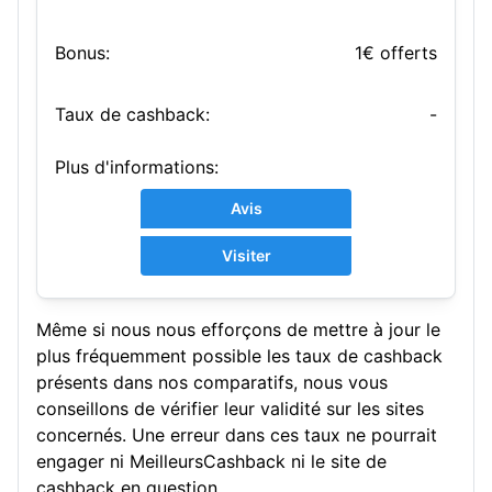
Bonus:
1
€ offerts
Taux de cashback:
-
Plus d'informations:
Avis
Visiter
Même si nous nous efforçons de mettre à jour le
plus fréquemment possible les taux de cashback
présents dans nos comparatifs, nous vous
conseillons de vérifier leur validité sur les sites
concernés. Une erreur dans ces taux ne pourrait
engager ni MeilleursCashback ni le site de
cashback en question.